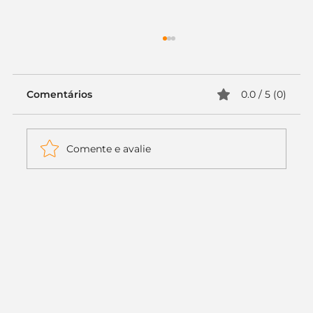
Comentários
0.0 / 5 (0)
Comente e avalie
Itaú muda apenas duas letras da
logo. Mas o recado é muito maior: a
era da Inteligência Artificial
começou.