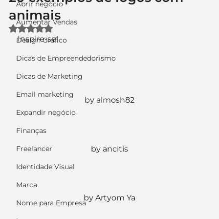
Abrir negócio
animais
Aumentar Vendas
Avaliado com NaN de 5 estrelas.
Inspire-se!
Design Gráfico
Dicas de Empreendedorismo
Dicas de Marketing
Email marketing
by almosh82
Expandir negócio
Finanças
Freelancer
by ancitis
Identidade Visual
Marca
by Artyom Ya
Nome para Empresa