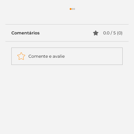
Comentários
0.0 / 5 (0)
Comente e avalie
Itaú muda apenas duas letras da
logo. Mas o recado é muito maior: a
era da Inteligência Artificial
começou.