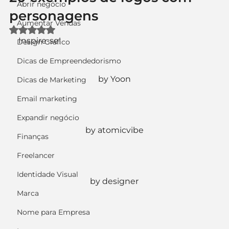
Abrir negócio
personagens
Aumentar Vendas
Avaliado com NaN de 5 estrelas.
Inspire-se!
Design Gráfico
Dicas de Empreendedorismo
by Yoon
Dicas de Marketing
Email marketing
Expandir negócio
by atomicvibe
Finanças
Freelancer
Identidade Visual
by designer
Marca
Nome para Empresa