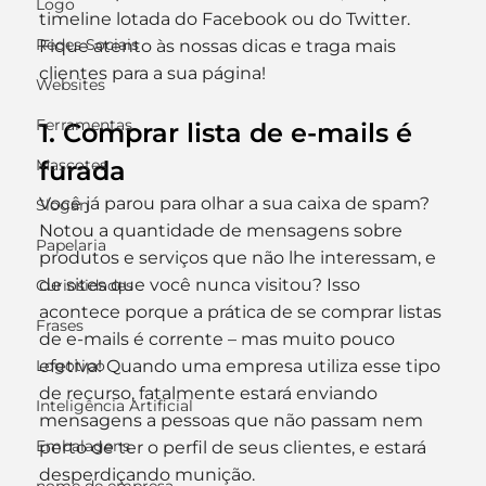
Logo
timeline lotada do Facebook ou do Twitter.
Redes Sociais
Fique atento às nossas dicas e traga mais 
clientes para a sua página!
Websites
Ferramentas
1. Comprar lista de e-mails é 
Mascotes
furada
Você já parou para olhar a sua caixa de spam? 
Slogan
Notou a quantidade de mensagens sobre 
Papelaria
produtos e serviços que não lhe interessam, e 
de sites que você nunca visitou? Isso 
Curiosidades
acontece porque a prática de se comprar listas 
Frases
de e-mails é corrente – mas muito pouco 
Logotipo
efetiva! Quando uma empresa utiliza esse tipo 
de recurso, fatalmente estará enviando 
Inteligência Artificial
mensagens a pessoas que não passam nem 
Embalagens
perto de ter o perfil de seus clientes, e estará 
desperdiçando munição.