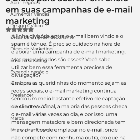
Abrir negócio
em suas campanhas de e-mail
Aumentar Vendas
marketing
Design Gráfico
Avaliado com NaN de 5 estrelas.
A linha divisória entre o e-mail bem vindo e o 
Dicas de Empreendedorismo
spam é tênue. É preciso cuidado na hora de 
Dicas de Marketing
elaborar uma campanha de e-mail marketing. 
Mas que cuidados são esses? Você sabe 
Email marketing
utilizar bem essa ferramenta preciosa de 
Expandir negócio
divulgação?
Embora as queridinhas do momento sejam as 
Finanças
redes sociais, o e-mail marketing continua 
Freelancer
sendo um meio bastante efetivo de captação 
de clientes. Afinal, a maioria das pessoas checa 
Identidade Visual
o e-mail várias vezes ao dia, e por isso, uma 
Marca
mensagem matadora e bem direcionada tem 
Nome para Empresa
mais chances de emplacar no e-mail, onde 
não compete com nenhuma outra, do que na 