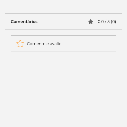
Comentários
0.0 / 5 (0)
Comente e avalie
Itaú muda apenas duas letras da
logo. Mas o recado é muito maior: a
era da Inteligência Artificial
começou.