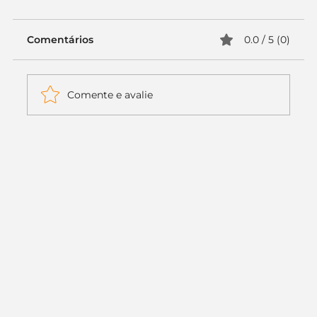
Comentários
0.0 / 5 (0)
Comente e avalie
Itaú muda apenas duas letras da
logo. Mas o recado é muito maior: a
era da Inteligência Artificial
começou.