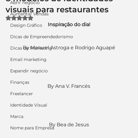
Abrir negócio
visuais para restaurantes
Aumentar Vendas
Avaliado com NaN de 5 estrelas.
Inspiração do dia!
Design Gráfico
Dicas de Empreendedorismo
By Manuel Astroga e Rodrigo Aguapé
Dicas de Marketing
Email marketing
Expandir negócio
Finanças
By Ana V. Francés
Freelancer
Identidade Visual
Marca
By Bea de Jesus
Nome para Empresa