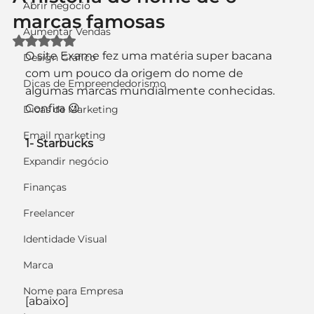
Abrir negócio
marcas famosas
Aumentar Vendas
Avaliado com NaN de 5 estrelas.
O site Exame fez uma matéria super bacana 
Design Gráfico
com um pouco da origem do nome de 
Dicas de Empreendedorismo
algumas marcas mundialmente conhecidas. 
Confira 😉
Dicas de Marketing
Email marketing
1- Starbucks
Expandir negócio
Finanças
Freelancer
Identidade Visual
Marca
Nome para Empresa
[abaixo]