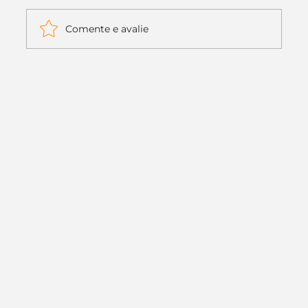
Comente e avalie
Itaú muda apenas duas letras da
logo. Mas o recado é muito maior: a
era da Inteligência Artificial
começou.