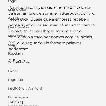
Logo
Parte da inspiração para o nome da rede de 
Redes Sociais
cafeterias foi o personagem Starbuck, do livro 
Websites
Moby Dick. Quase que a empresa recebe o 
nome “Cargo House”, mas o fundador Gordon 
Ferramentas
Bowker foi aconselhado por um amigo 
Mascotes
publicitário a escolher nomes com as iniciais 
“St”, que segundo ele formam palavras 
Slogan
poderosas.
Papelaria
2- Skype
Curiosidades
Frases
Logotipo
Inteligência Artificial
Embalagens
[abaixo]