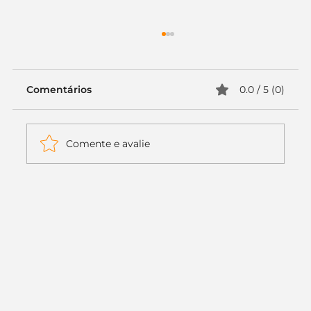
Comentários
0.0 / 5 (0)
Comente e avalie
Itaú muda apenas duas letras da
logo. Mas o recado é muito maior: a
era da Inteligência Artificial
começou.