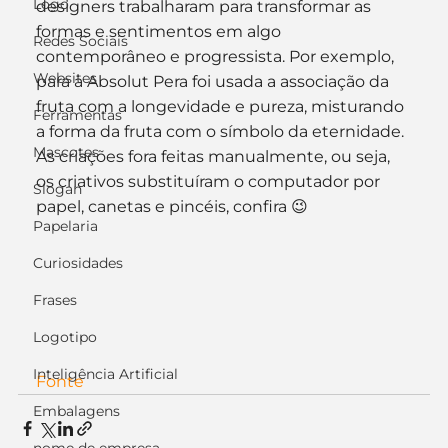
Logo
designers trabalharam para transformar as 
formas e sentimentos em algo 
Redes Sociais
contemporâneo e progressista. Por exemplo, 
Websites
para a Absolut Pera foi usada a associação da 
fruta com a longevidade e pureza, misturando 
Ferramentas
a forma da fruta com o símbolo da eternidade. 
Mascotes
As criações fora feitas manualmente, ou seja, 
os criativos substituíram o computador por 
Slogan
papel, canetas e pincéis, confira 😉
Papelaria
Curiosidades
Frases
Logotipo
Inteligência Artificial
Fonte
Embalagens