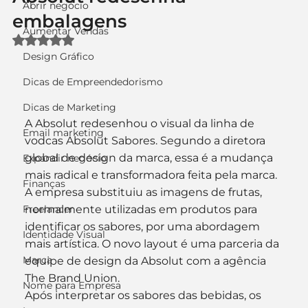
Abrir negócio
embalagens
Aumentar Vendas
Avaliado com NaN de 5 estrelas.
Design Gráfico
Dicas de Empreendedorismo
Dicas de Marketing
A Absolut redesenhou o visual da linha de 
Email marketing
vodcas Absolut Sabores. Segundo a diretora 
global de design da marca, essa é a mudança 
Expandir negócio
mais radical e transformadora feita pela marca. 
Finanças
A empresa substituiu as imagens de frutas, 
Freelancer
normalmente utilizadas em produtos para 
identificar os sabores, por uma abordagem 
Identidade Visual
mais artística. O novo layout é uma parceria da 
Marca
equipe de design da Absolut com a agência 
The Brand Union.
Nome para Empresa
Após interpretar os sabores das bebidas, os 