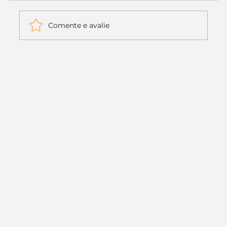
Comente e avalie
Itaú muda apenas duas letras da
logo. Mas o recado é muito maior: a
era da Inteligência Artificial
começou.