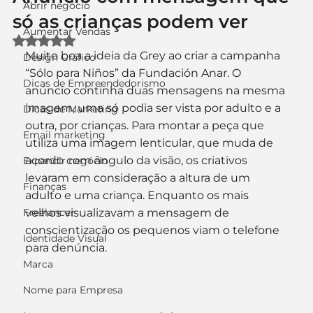
Abrir negócio
só as crianças podem ver
Aumentar Vendas
Avaliado com NaN de 5 estrelas.
Muito boa a ideia da Grey ao criar a campanha 
Design Gráfico
“Sólo para Niños” da Fundación Anar. O 
Dicas de Empreendedorismo
anúncio continha duas mensagens na mesma 
imagem, uma só podia ser vista por adulto e a 
Dicas de Marketing
outra, por crianças. Para montar a peça que 
Email marketing
utiliza uma imagem lenticular, que muda de 
acordo com ângulo da visão, os criativos 
Expandir negócio
levaram em consideração a altura de um 
Finanças
adulto e uma criança. Enquanto os mais 
Freelancer
velhos visualizavam a mensagem de 
conscientização os pequenos viam o telefone 
Identidade Visual
para denúncia.
Marca
Nome para Empresa