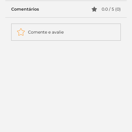
Comentários
0.0 / 5 (0)
Comente e avalie
Itaú muda apenas duas letras da
logo. Mas o recado é muito maior: a
era da Inteligência Artificial
começou.