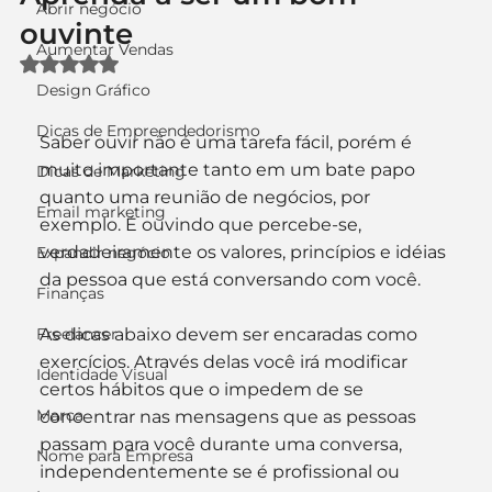
Abrir negócio
ouvinte
Aumentar Vendas
Avaliado com NaN de 5 estrelas.
Design Gráfico
Dicas de Empreendedorismo
Saber ouvir não é uma tarefa fácil, porém é 
muito importante tanto em um bate papo 
Dicas de Marketing
quanto uma reunião de negócios, por 
Email marketing
exemplo. É ouvindo que percebe-se, 
verdadeiramente os valores, princípios e idéias 
Expandir negócio
da pessoa que está conversando com você.
Finanças
Freelancer
As dicas abaixo devem ser encaradas como 
exercícios. Através delas você irá modificar 
Identidade Visual
certos hábitos que o impedem de se 
Marca
concentrar nas mensagens que as pessoas 
passam para você durante uma conversa, 
Nome para Empresa
independentemente se é profissional ou 