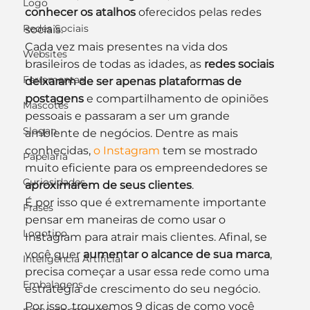
Logo
conhecer os atalhos
 oferecidos pelas redes 
Redes Sociais
sociais.
Cada vez mais presentes na vida dos 
Websites
brasileiros de todas as idades, as 
redes sociais 
Ferramentas
deixaram de ser apenas plataformas de 
postagens
 e compartilhamento de opiniões 
Mascotes
pessoais e passaram a ser um grande 
Slogan
ambiente de negócios. Dentre as mais 
conhecidas, 
o Instagram
 tem se mostrado 
Papelaria
muito eficiente para os empreendedores se 
Curiosidades
aproximarem de seus clientes
.
É por isso que é extremamente importante 
Frases
pensar em maneiras de como usar o 
Logotipo
Instagram para atrair mais clientes. Afinal, se 
você quer 
aumentar o alcance de sua marca
, 
Inteligência Artificial
precisa começar a usar essa rede como uma 
Embalagens
estratégia de crescimento do seu negócio.
Por isso, trouxemos 9 dicas de como você 