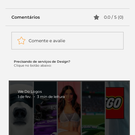
Comentários
0.0 / 5 (0)
Comente e avalie
Precisando de serviços de Design?
Itaú muda apenas duas letras da
Clique no botão abaixo:
logo. Mas o recado é muito maior: a
era da Inteligência Artificial
começou.
We Do Logos
1 de fev.
3 min de leitura