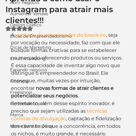
Abrir negócio
Instagram para atrair mais
Aumentar Vendas
clientes!!!
Design Gráfico
Avaliado com NaN de 5 estrelas.
A 
vontade de empreender do brasileiro
, seja 
Dicas de Empreendedorismo
por vocação ou necessidade, faz com que ele 
Dicas de Marketing
busque formas criativas para se estabelecer 
no mercado oferecendo produtos ou serviços. 
Email marketing
É essa capacidade de inventar algo novo que 
Expandir negócio
distingue o empreendedor no Brasil. Ele 
consegue, muitas vezes por intuição, 
Finanças
encontrar 
novas formas de atrair clientes e 
Freelancer
potencializar seus negócios.
Entretanto, além desse espírito inovador, é 
Identidade Visual
preciso que sejam utilizadas as 
técnicas 
Marca
corretas de divulgação
, captação e fidelização 
Nome para Empresa
dos clientes. Já que a concorrência, em todos 
os nichos, é muito grande, é necessário 