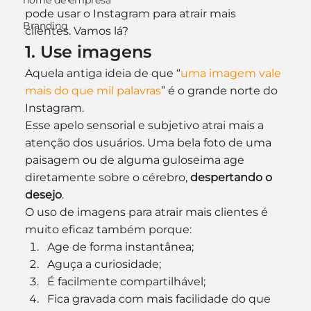
nome de empresa
pode usar o Instagram para atrair mais 
Branding
clientes. Vamos lá?
1. Use imagens 
Aquela antiga ideia de que “
uma imagem vale 
mais do que mil palavras
” é o grande norte do 
Instagram. 
Esse apelo sensorial e subjetivo atrai mais a 
atenção dos usuários. Uma bela foto de uma 
paisagem ou de alguma guloseima age 
diretamente sobre o cérebro,
 despertando o 
desejo
.
O uso de imagens para atrair mais clientes é 
muito eficaz também porque:
Age de forma instantânea;
Aguça a curiosidade;
É facilmente compartilhável;
Fica gravada com mais facilidade do que 