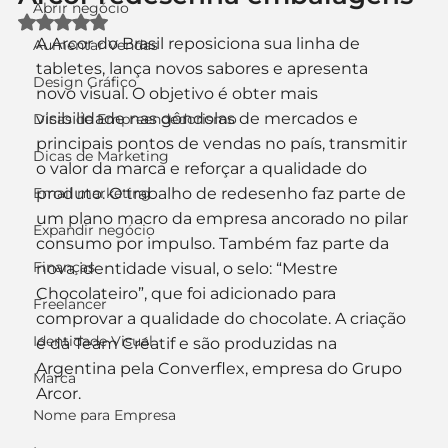
Abrir negócio
Avaliado com NaN de 5 estrelas.
A Arcor do Brasil reposiciona sua linha de 
Aumentar Vendas
tabletes, lança novos sabores e apresenta 
Design Gráfico
novo visual. O objetivo é obter mais 
visibilidade nas gôndolas de mercados e 
Dicas de Empreendedorismo
principais pontos de vendas no país, transmitir 
Dicas de Marketing
o valor da marca e reforçar a qualidade do 
Email marketing
produto. O trabalho de redesenho faz parte de 
um plano macro da empresa ancorado no pilar 
Expandir negócio
consumo por impulso. Também faz parte da 
Finanças
nova identidade visual, o selo: “Mestre 
Chocolateiro”, que foi adicionado para 
Freelancer
comprovar a qualidade do chocolate. A criação 
Identidade Visual
é da Team Créatif e são produzidas na 
Argentina pela Converflex, empresa do Grupo 
Marca
Arcor.
Nome para Empresa