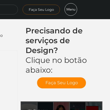
Menu
Faça Seu Logo
Precisando de
mo
serviços de
Design?
Clique no botão
abaixo:
Faça Seu Logo