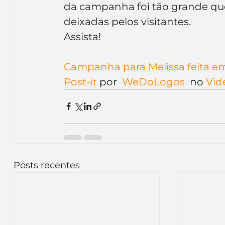
da campanha foi tão grande qu
Inteligência Artificial
Embalagens
nom
deixadas pelos visitantes.
Assista!
Campanha para Melissa feita em
Post-it
 por 
 WeDoLogos 
 no 
Vid
Posts recentes