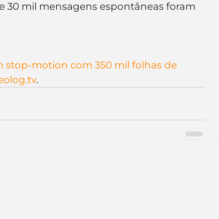
e 30 mil mensagens espontâneas foram 
e de empresa
Branding
 stop-motion com 350 mil folhas de 
eolog.tv
.