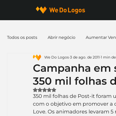
Todos os posts
Abrir negócio
Aumentar Ven
We Do Logos
3 de ago. de 2011
1 min de
Dicas de Marketing
Email marketing
E
Campanha em 
350 mil folhas d
Identidade Visual
Marca
Nome para E
Avaliado com NaN de 5 estrelas.
350 mil folhas de Post-it foram
Ferramentas
Mascotes
Slogan
Pap
com o objetivo em promover a 
Love. Os animadores levaram 5 m