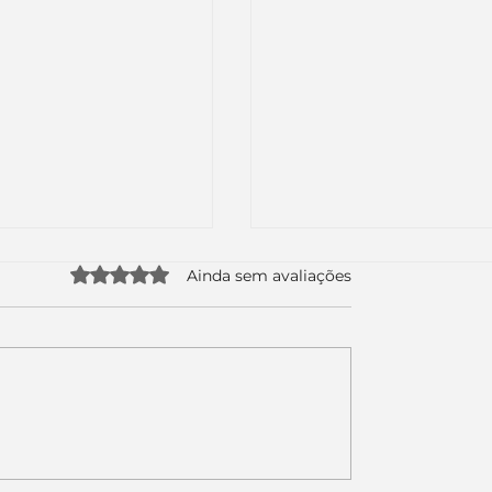
Avaliado com 0 de 5 estrelas.
Ainda sem avaliações
uda apenas duas
Como a nova campa
da logo. Mas o
da Piracanjuba prov