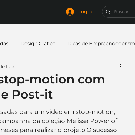
Login
das
Design Gráfico
Dicas de Empreendedoris
 leitura
xpandir negócio
Finanças
Freelancer
stop-motion com
e Post-it
mpresa
Logo
Redes Sociais
Websites
 usadas para um vídeo em stop-motion, 
elaria
Curiosidades
Frases
Logotipo
campanha da coleção Melissa Power of 
eses para realizar o projeto.O sucesso 