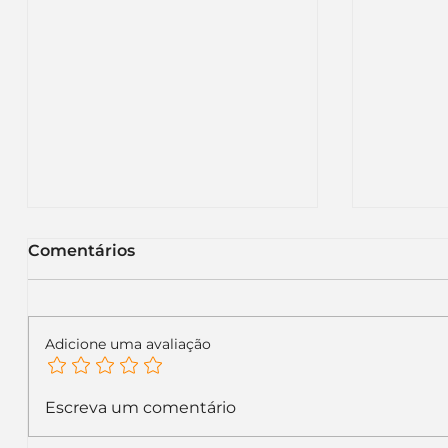
Comentários
Adicione uma avaliação
KFC renova sua
Itaú m
Escreva um comentário
identidade visual global e
letras 