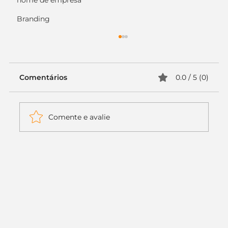
nome de empresa
Branding
Comentários
0.0 / 5 (0)
Comente e avalie
Itaú muda apenas duas letras da
logo. Mas o recado é muito maior: a
era da Inteligência Artificial
começou.