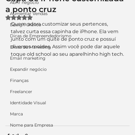
Abrir negócio
a ponto cruz
Aumentar Vendas
Avaliado com NaN de 5 estrelas.
Quem adora customizar seus pertences, 
Design Gráfico
talvez curta essa capinha de iPhone. Ela vem 
Dicas de Empreendedorismo
junto com um quite de ponto cruz e possuí 
diversos moldes. Assim você pode dar aquele 
Dicas de Marketing
toque old school ao seu aparelhinho high tech.
Email marketing
Expandir negócio
Finanças
Freelancer
Identidade Visual
Marca
Nome para Empresa