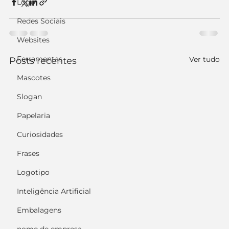
Logo
Redes Sociais
Websites
Ferramentas
Ver tudo
Posts recentes
Mascotes
Slogan
Papelaria
Curiosidades
Frases
Logotipo
Inteligência Artificial
Embalagens