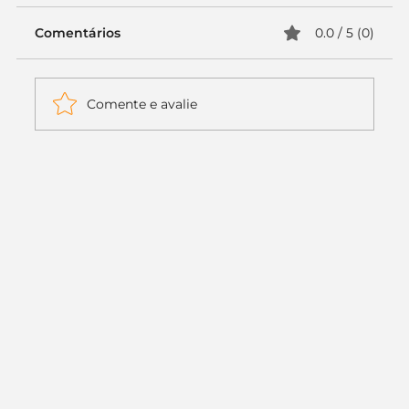
Comentários
0.0 / 5 (0)
Comente e avalie
Itaú muda apenas duas letras da
logo. Mas o recado é muito maior: a
era da Inteligência Artificial
começou.