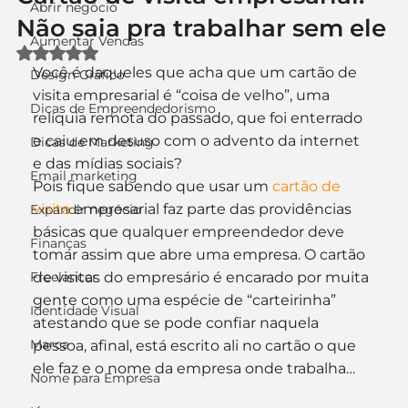
Abrir negócio
Não saia pra trabalhar sem ele
Aumentar Vendas
Avaliado com NaN de 5 estrelas.
Você é daqueles que acha que um cartão de 
Design Gráfico
visita empresarial é “coisa de velho”, uma 
Dicas de Empreendedorismo
relíquia remota do passado, que foi enterrado 
e caiu em desuso com o advento da internet 
Dicas de Marketing
e das mídias sociais?
Email marketing
Pois fique sabendo que usar um 
cartão de 
visita
 empresarial faz parte das providências 
Expandir negócio
básicas que qualquer empreendedor deve 
Finanças
tomar assim que abre uma empresa. O cartão 
Freelancer
de visitas do empresário é encarado por muita 
gente como uma espécie de “carteirinha” 
Identidade Visual
atestando que se pode confiar naquela 
Marca
pessoa, afinal, está escrito ali no cartão o que 
ele faz e o nome da empresa onde trabalha…
Nome para Empresa