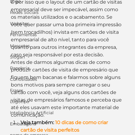
Logo
É por isso que o layout de um cartão de visitas 
empresarial deve ser impecável, assim como 
Redes Sociais
os materiais utilizados e o acabamento. Se 
Websites
você quer passar uma boa primeira impressão 
(sem trocadilhos) invista em cartões de visita 
Ferramentas
empresarial de alto nível, tanto para você 
Mascotes
quanto para outros integrantes da empresa, 
caso seja responsável por esta decisão.
Slogan
Antes de darmos algumas dicas de como 
Papelaria
produzir cartões de visita de empresário que 
fiquem bem bacanas e falarmos sobre alguns 
Curiosidades
bons motivos para sempre carregar o seu 
Frases
cartão com você, veja alguns dos cartões de 
visitas de empresários famosos e perceba que 
Logotipo
até eles usavam este importante material de 
Inteligência Artificial
comunicação.
Veja também: 
10 dicas de como criar 
Embalagens
cartão de visita perfeitos