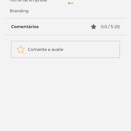
nome de empresa
Branding
Comentários
0.0 / 5 (0)
Comente e avalie
Itaú muda apenas duas letras da
logo. Mas o recado é muito maior: a
era da Inteligência Artificial
começou.