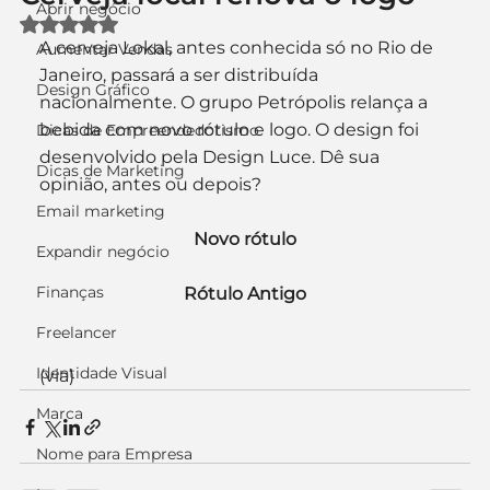
Abrir negócio
Avaliado com NaN de 5 estrelas.
A cerveja Lokal, antes conhecida só no Rio de 
Aumentar Vendas
Janeiro, passará a ser distribuída 
Design Gráfico
nacionalmente. O grupo Petrópolis relança a 
bebida com novo rótulo e logo. O design foi 
Dicas de Empreendedorismo
desenvolvido pela Design Luce. Dê sua 
Dicas de Marketing
opinião, antes ou depois?
Email marketing
Novo rótulo
Expandir negócio
Finanças
Rótulo Antigo
Freelancer
Identidade Visual
(via)
Marca
Nome para Empresa