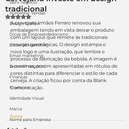
Abrir negócio
tradicional
Aumentar Vendas
Avaliado com NaN de 5 estrelas.
A cervejaria Irmãos Ferraro renovou sua 
Design Gráfico
embalagem tendo em vista deixar o produto 
Dicas de Empreendedorismo
com um layout que remete às tradicionais 
cervejas germânicas. O design estampa o 
Dicas de Marketing
novo logo e uma ilustração, que lembra o 
Email marketing
processo de fabricação da bebida. A imagem é 
a mesmas, porém apresentadas em rótulos de 
Expandir negócio
cores distintas para diferenciar o estilo de cada 
Finanças
cerveja. A criação ficou por conta da Blank 
Freelancer
Comunicação.
Identidade Visual
Marca
fonte
Nome para Empresa