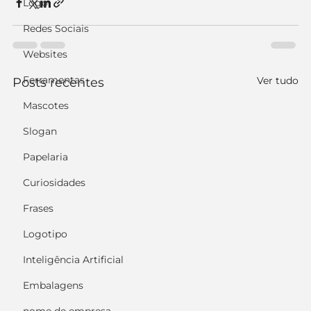
Logo
Redes Sociais
Websites
Ferramentas
Ver tudo
Posts recentes
Mascotes
Slogan
Papelaria
Curiosidades
Frases
Logotipo
Inteligência Artificial
Embalagens