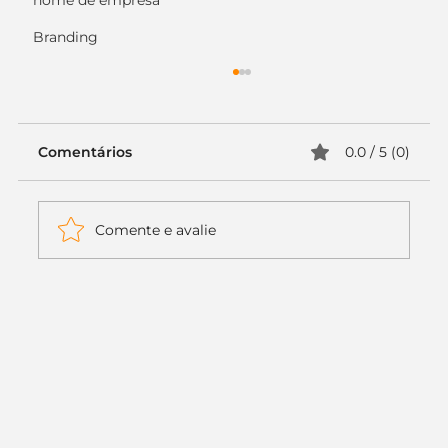
nome de empresa
Branding
Comentários
0.0 / 5 (0)
Comente e avalie
Itaú muda apenas duas letras da
logo. Mas o recado é muito maior: a
era da Inteligência Artificial
começou.