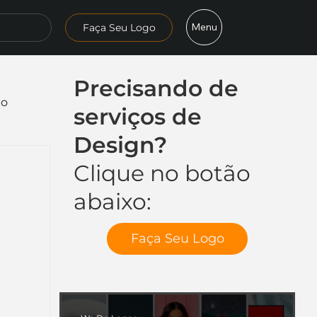
Menu
Faça Seu Logo
Precisando de
mo
serviços de
Design?
Clique no botão
abaixo:
Faça Seu Logo