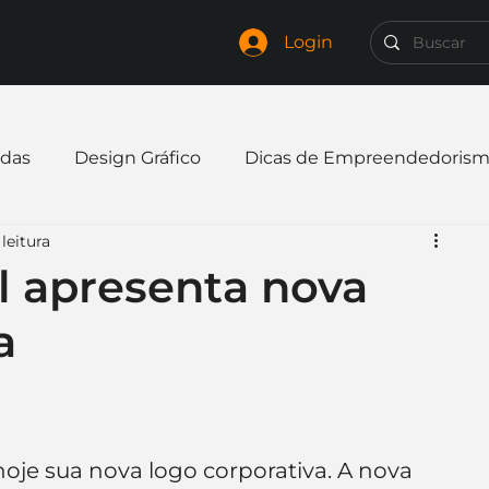
Login
das
Design Gráfico
Dicas de Empreendedoris
leitura
xpandir negócio
Finanças
Freelancer
l apresenta nova
a
mpresa
Logo
Redes Sociais
Websites
elaria
Curiosidades
Frases
Logotipo
hoje sua nova logo corporativa. A nova 