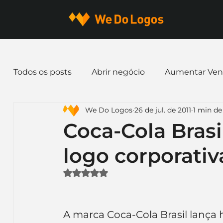
Todos os posts
Abrir negócio
Aumentar Ven
We Do Logos
26 de jul. de 2011
1 min de 
Dicas de Marketing
Email marketing
E
Coca-Cola Brasi
logo corporativ
Identidade Visual
Marca
Nome para E
Avaliado com NaN de 5 estrelas.
Ferramentas
Mascotes
Slogan
Pap
A marca Coca-Cola Brasil lança 