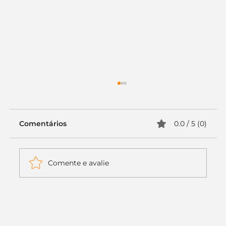
Comentários
0.0 / 5 (0)
Comente e avalie
Itaú muda apenas duas letras da
logo. Mas o recado é muito maior: a
era da Inteligência Artificial