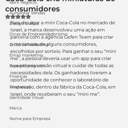
Abrir negócio
consumidores
Aumentar Vendas
Avaliado com NaN de 5 estrelas.
Para divulgar a mini Coca-Cola no mercado de 
Design Gráfico
Israel, a marca desenvolveu uma ação em 
Dicas de Empreendedorismo
parceria com a agência Gefen Team para criar 
a miniaturas de alguns consumidores, 
Dicas de Marketing
escolhidos por sorteio. Para ganhar o seu “mini 
Email marketing
me”, a pessoa deveria usar um app para criar 
sua própria versão virtual e cuidar de todas as 
Expandir negócio
necessidades dela. Os ganhadores tiveram a 
Finanças
oportunidade de conhecer o laboratório de 
Freelancer
impressão, dentro da fábrica da Coca-Cola, em 
Israel, onde receberam o seu “mini me”.
Identidade Visual
Marca
Nome para Empresa