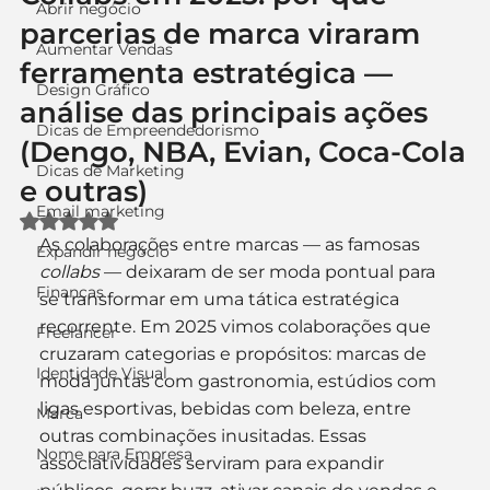
Abrir negócio
parcerias de marca viraram
Aumentar Vendas
ferramenta estratégica —
Design Gráfico
análise das principais ações
Dicas de Empreendedorismo
(Dengo, NBA, Evian, Coca-Cola
Dicas de Marketing
e outras)
Email marketing
Avaliado com NaN de 5 estrelas.
As colaborações entre marcas — as famosas 
Expandir negócio
collabs
 — deixaram de ser moda pontual para 
Finanças
se transformar em uma tática estratégica 
recorrente. Em 2025 vimos colaborações que 
Freelancer
cruzaram categorias e propósitos: marcas de 
Identidade Visual
moda juntas com gastronomia, estúdios com 
ligas esportivas, bebidas com beleza, entre 
Marca
outras combinações inusitadas. Essas 
Nome para Empresa
associatividades serviram para expandir 