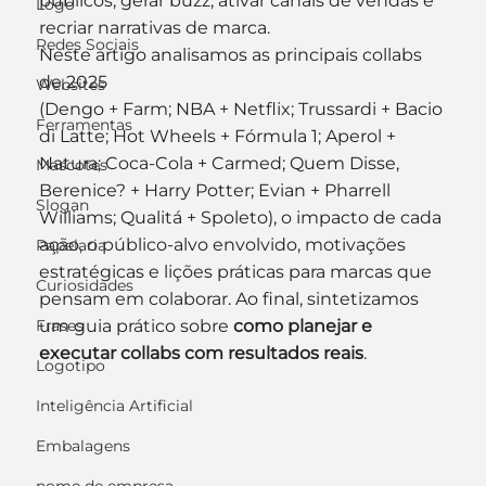
públicos, gerar buzz, ativar canais de vendas e 
Logo
recriar narrativas de marca.
Redes Sociais
Neste artigo analisamos as principais collabs 
de 2025 
Websites
(Dengo + Farm; NBA + Netflix; Trussardi + Bacio 
Ferramentas
di Latte; Hot Wheels + Fórmula 1; Aperol + 
Natura; Coca-Cola + Carmed; Quem Disse, 
Mascotes
Berenice? + Harry Potter; Evian + Pharrell 
Slogan
Williams; Qualitá + Spoleto), o impacto de cada 
ação, o público-alvo envolvido, motivações 
Papelaria
estratégicas e lições práticas para marcas que 
Curiosidades
pensam em colaborar. Ao final, sintetizamos 
Frases
um guia prático sobre 
como planejar e 
executar collabs com resultados reais
.
Logotipo
Inteligência Artificial
Embalagens