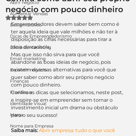
Abrir negócio
negócio com pouco dinheiro
Aumentar Vendas
Avaliado com NaN de 5 estrelas.
Empreendedores devem saber bem como é 
Design Gráfico
ter aquela ideia que vale milhões e não ter à 
Dicas de Empreendedorismo
disposição as cifras necessárias para tirar a 
ideia da cachola.
Dicas de Marketing
Mas que isso não sirva para que você 
Email marketing
abandone as boas ideias de negócio, pois 
existem diversas alternativas para você que 
Expandir negócio
quer saber como abrir seu próprio negócio 
Finanças
com pouco dinheiro.
Freelancer
Confira as dicas que selecionamos, neste post, 
e inspire-se em empreender sem tornar o 
Identidade Visual
investimento inicial um drama ou obstáculo 
Marca
para o seu sucesso!
Nome para Empresa
Saiba mais:
Abrir empresa: tudo o que você 