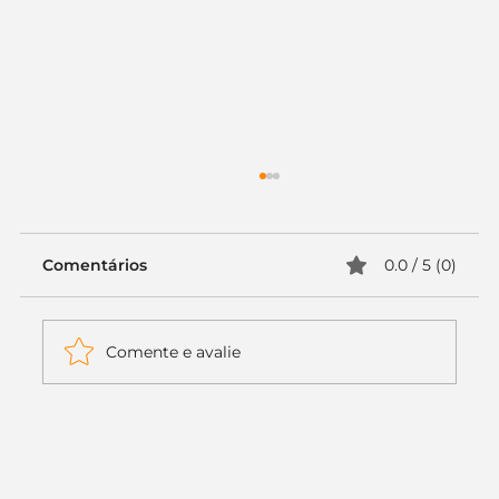
Comentários
0.0 / 5 (0)
Comente e avalie
Itaú muda apenas duas letras da
logo. Mas o recado é muito maior: a
era da Inteligência Artificial