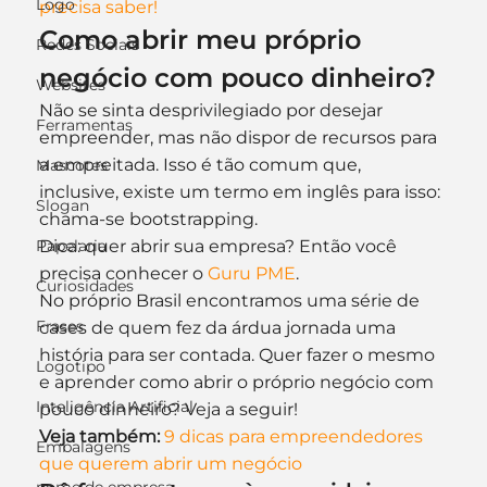
Logo
precisa saber!
Como abrir meu próprio 
Redes Sociais
negócio com pouco dinheiro?
Websites
Não se sinta desprivilegiado por desejar 
Ferramentas
empreender, mas não dispor de recursos para 
a empreitada. Isso é tão comum que, 
Mascotes
inclusive, existe um termo em inglês para isso: 
Slogan
chama-se bootstrapping.
Papelaria
Dica: quer abrir sua empresa? Então você 
precisa conhecer o 
Guru PME
.
Curiosidades
No próprio Brasil encontramos uma série de 
Frases
cases de quem fez da árdua jornada uma 
história para ser contada. Quer fazer o mesmo 
Logotipo
e aprender como abrir o próprio negócio com 
Inteligência Artificial
pouco dinheiro? Veja a seguir!
Veja também:
9 dicas para empreendedores 
Embalagens
que querem abrir um negócio