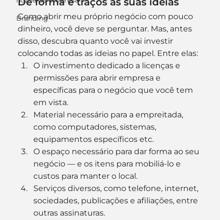
nome de empresa
Dê forma e traços às suas ideias
Como abrir meu próprio negócio com pouco 
Branding
dinheiro, você deve se perguntar. Mas, antes 
disso, descubra quanto você vai investir 
colocando todas as ideias no papel. Entre elas:
O investimento dedicado a licenças e 
permissões para abrir empresa e 
específicas para o negócio que você tem 
em vista.
Material necessário para a empreitada, 
como computadores, sistemas, 
equipamentos específicos etc.
O espaço necessário para dar forma ao seu 
negócio — e os itens para mobiliá-lo e 
custos para manter o local.
Serviços diversos, como telefone, internet, 
sociedades, publicações e afiliações, entre 
outras assinaturas.