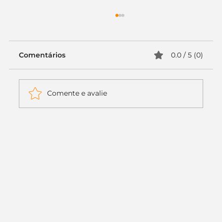
Comentários
0.0 / 5 (0)
Comente e avalie
Google Meu Negócio: O que é, como
cadastrar, vantagens e como
acompanhar métricas