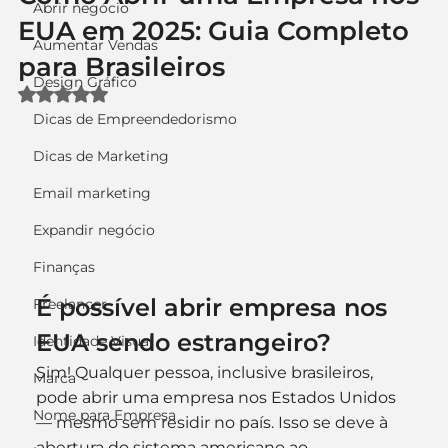
Abrir negócio
EUA em 2025: Guia Completo
Aumentar Vendas
para Brasileiros
Design Gráfico
Avaliado com NaN de 5 estrelas.
Dicas de Empreendedorismo
Dicas de Marketing
Email marketing
Expandir negócio
Finanças
É possível abrir empresa nos 
Freelancer
EUA sendo estrangeiro?
Identidade Visual
Sim! Qualquer pessoa, inclusive brasileiros, 
Marca
pode abrir uma empresa nos Estados Unidos 
Nome para Empresa
— mesmo sem residir no país. Isso se deve à 
abertura do sistema americano ao 