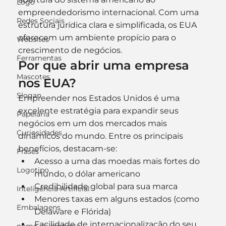
Logo
empreendedorismo internacional. Com uma 
Redes Sociais
estrutura jurídica clara e simplificada, os EUA 
oferecem um ambiente propício para o 
Websites
crescimento de negócios.
Ferramentas
Por que abrir uma empresa 
Mascotes
nos EUA?
Slogan
Empreender nos Estados Unidos é uma 
excelente estratégia para expandir seus 
Papelaria
negócios em um dos mercados mais 
Curiosidades
dinâmicos do mundo. Entre os principais 
benefícios, destacam-se:
Frases
Acesso a uma das moedas mais fortes do 
Logotipo
mundo, o dólar americano
Credibilidade global para sua marca
Inteligência Artificial
Menores taxas em alguns estados (como 
Embalagens
Delaware e Flórida)
Facilidade de internacionalização do seu 