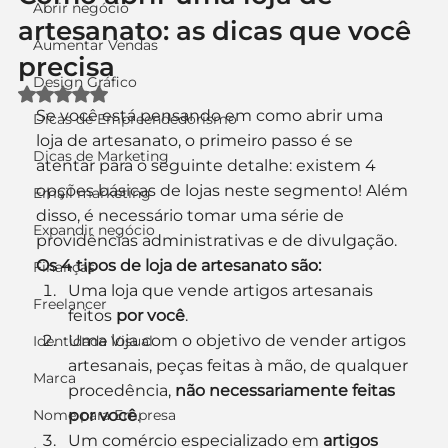
Abrir negócio
artesanato: as dicas que você
Aumentar Vendas
precisa
Design Gráfico
Avaliado com NaN de 5 estrelas.
Se você está pensando em como abrir uma 
Dicas de Empreendedorismo
loja de artesanato, o primeiro passo é se 
Dicas de Marketing
atentar para o seguinte detalhe: existem 4 
opções básicas de lojas neste segmento! Além 
Email marketing
disso, é necessário tomar uma série de 
Expandir negócio
providências administrativas e de divulgação.
Os 4 tipos de loja de artesanato são:
Finanças
Uma loja que vende artigos artesanais 
Freelancer
feitos 
por você
.
Uma loja com o objetivo de vender artigos 
Identidade Visual
artesanais, peças feitas à mão, de qualquer 
Marca
procedência, 
não necessariamente feitas 
Nome para Empresa
por você
.
Um comércio especializado em 
artigos 