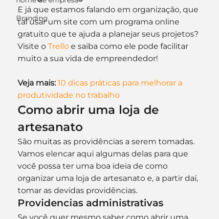
nome de empresa
E já que estamos falando em organização, que 
Branding
tal usar um site com um programa online 
gratuito que te ajuda a planejar seus projetos? 
Visite o 
Trello
 e saiba como ele pode facilitar 
muito a sua vida de empreendedor!
Veja mais:
10 dicas práticas para melhorar a 
produtividade no trabalho
Como abrir uma loja de 
artesanato
São muitas as providências a serem tomadas. 
Vamos elencar aqui algumas delas para que 
você possa ter uma boa ideia de como 
organizar uma loja de artesanato e, a partir daí, 
tomar as devidas providências.
Providencias administrativas
Se você quer mesmo saber como abrir uma 