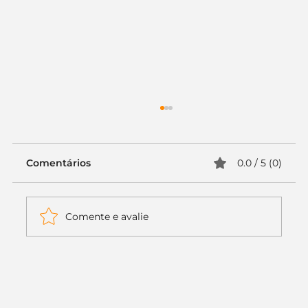
Comentários
0.0 / 5 (0)
Comente e avalie
Itaú muda apenas duas letras da
logo. Mas o recado é muito maior: a
era da Inteligência Artificial