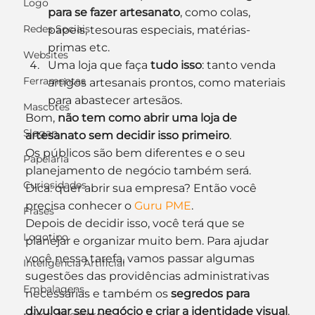
Logo
para se fazer artesanato
, como colas, 
Redes Sociais
papeis, tesouras especiais, matérias-
primas etc.
Websites
Uma loja que faça 
tudo isso
: tanto venda 
Ferramentas
artigos artesanais prontos, como materiais 
para abastecer artesãos.
Mascotes
Bom, 
não tem como abrir uma loja de 
Slogan
artesanato sem decidir isso primeiro
.
Os públicos são bem diferentes e o seu 
Papelaria
planejamento de negócio também será.
Curiosidades
Dica: quer abrir sua empresa? Então você 
precisa conhecer o 
Guru PME
.
Frases
Depois de decidir isso, você terá que se 
Logotipo
planejar e organizar muito bem. Para ajudar 
você nessa tarefa, vamos passar algumas 
Inteligência Artificial
sugestões das providências administrativas 
Embalagens
necessárias e também os 
segredos para 
divulgar seu negócio e criar a identidade visual
.