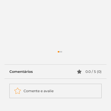
Comentários
0.0 / 5 (0)
Comente e avalie
Itaú muda apenas duas letras da