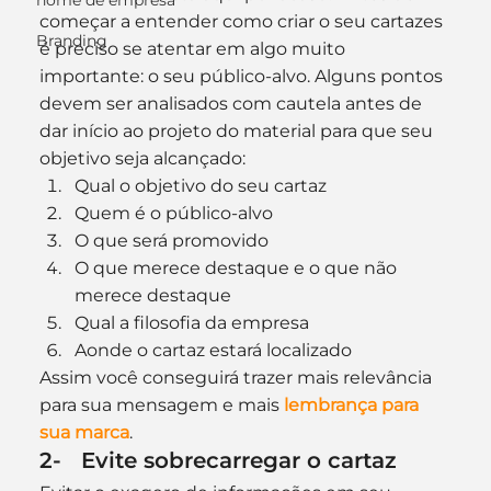
nome de empresa
começar a entender como criar o seu cartazes 
Branding
é preciso se atentar em algo muito 
importante: o seu público-alvo. Alguns pontos 
devem ser analisados com cautela antes de 
dar início ao projeto do material para que seu 
objetivo seja alcançado:
Qual o objetivo do seu cartaz
Quem é o público-alvo
O que será promovido
O que merece destaque e o que não 
merece destaque
Qual a filosofia da empresa
Aonde o cartaz estará localizado
Assim você conseguirá trazer mais relevância 
para sua mensagem e mais 
lembrança para 
sua marca
.
2-   Evite sobrecarregar o cartaz