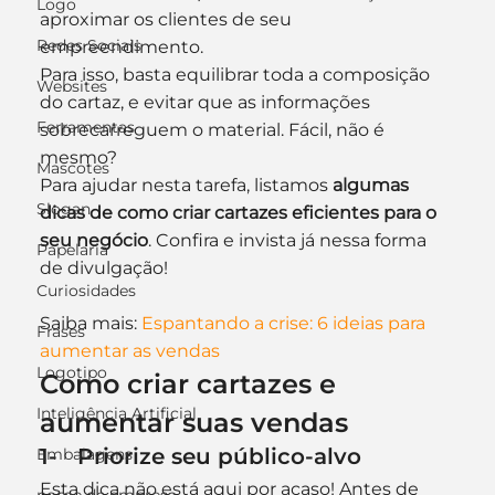
Logo
aproximar os clientes de seu 
Redes Sociais
empreendimento.
Para isso, basta equilibrar toda a composição 
Websites
do cartaz, e evitar que as informações 
Ferramentas
sobrecarreguem o material. Fácil, não é 
mesmo?
Mascotes
Para ajudar nesta tarefa, listamos 
algumas 
Slogan
dicas de como criar cartazes eficientes para o 
seu negócio
. Confira e invista já nessa forma 
Papelaria
de divulgação!
Curiosidades
Saiba mais: 
Espantando a crise: 6 ideias para 
Frases
aumentar as vendas
Logotipo
Como criar cartazes e 
Inteligência Artificial
aumentar suas vendas
1-   Priorize seu público-alvo
Embalagens
Esta dica não está aqui por acaso! Antes de 