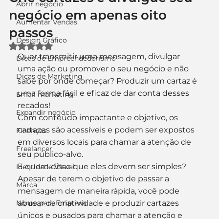
Abrir negócio
negócio em apenas oito
Aumentar Vendas
passos
Design Gráfico
Avaliado com NaN de 5 estrelas.
Quer transmitir uma mensagem, divulgar 
Dicas de Empreendedorismo
uma ação ou promover o seu negócio e não 
Dicas de Marketing
sabe por onde começar? Produzir um cartaz é 
uma forma fácil e eficaz de dar conta desses 
Email marketing
recados!
Expandir negócio
Com conteúdo impactante e objetivo, os 
cartazes são acessíveis e podem ser expostos 
Finanças
em diversos locais para chamar a atenção de 
Freelancer
seu público-alvo.
E quem disse que eles devem ser simples? 
Identidade Visual
Apesar de terem o objetivo de passar a 
Marca
mensagem de maneira rápida, você pode 
Nome para Empresa
abusar da criatividade e produzir cartazes 
únicos e ousados para chamar a atenção e 