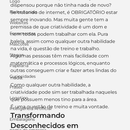
Logo
dispensou porque não tinha nada de novo? 
Redes Sociais
Se tratando de internet, é OBRIGATÓRIO estar 
sempre inovando. Mas muita gente tem a 
Websites
premissa de que criatividade é um dom e 
Ferramentas
nem todos podem trabalhar com ela. Pura 
balela, assim como qualquer outra habilidade 
Mascotes
na vida, é questão de treino e trabalho. 
Slogan
Algumas pessoas têm mais facilidade com 
matemática e processos lógicos, enquanto 
Papelaria
outras conseguem criar e fazer artes lindas do 
Curiosidades
nada. 
Como qualquer outra habilidade, a 
Frases
criatividade pode sim ser trabalhada naqueles 
Logotipo
que possuem menos tino para a área. 
É uma questão de treino e muita vontade. 
Inteligência Artificial
Transformando 
Embalagens
Desconhecidos em 