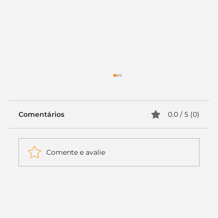
Comentários
0.0 / 5 (0)
Comente e avalie
Itaú muda apenas duas letras da
logo. Mas o recado é muito maior: a
era da Inteligência Artificial