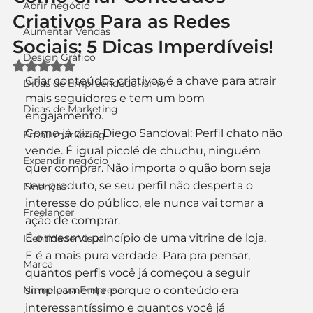
Abrir negócio
Criativos Para as Redes
Aumentar Vendas
Sociais: 5 Dicas Imperdíveis!
Design Gráfico
Avaliado com NaN de 5 estrelas.
Criar conteúdos criativos é a chave para atrair 
Dicas de Empreendedorismo
mais seguidores e tem um bom 
Dicas de Marketing
engajamento. 
Como já diz o Diego Sandoval: Perfil chato não 
Email marketing
vende. É igual picolé de chuchu, ninguém 
Expandir negócio
quer comprar. Não importa o quão bom seja 
seu produto, se seu perfil não desperta o 
Finanças
interesse do público, ele nunca vai tomar a 
Freelancer
ação de comprar. 
É o mesmo princípio de uma vitrine de loja. 
Identidade Visual
E é a mais pura verdade. Para pra pensar, 
Marca
quantos perfis você já começou a seguir 
Nome para Empresa
simplesmente porque o conteúdo era 
interessantíssimo e quantos você já 