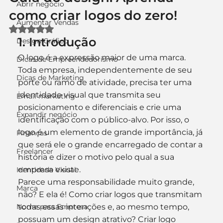
Abrir negócio
como criar logos do zero!
Aumentar Vendas
Avaliado com NaN de 5 estrelas.
1. Introdução
Design Gráfico
O logo é a expressão maior de uma marca. 
Dicas de Empreendedorismo
Toda empresa, independentemente de seu 
Dicas de Marketing
porte ou ramo de atividade, precisa ter uma 
identidade visual que transmita seu 
Email marketing
posicionamento e diferenciais e crie uma 
Expandir negócio
identificação com o público-alvo. Por isso, o 
logo é um elemento de grande importância, já 
Finanças
que será ele o grande encarregado de contar a 
Freelancer
história e dizer o motivo pelo qual a sua 
empresa existe.
Identidade Visual
Parece uma responsabilidade muito grande, 
Marca
não? E ela é! Como criar logos que transmitam 
Nome para Empresa
todas essas intenções e, ao mesmo tempo, 
possuam um design atrativo? Criar logo 