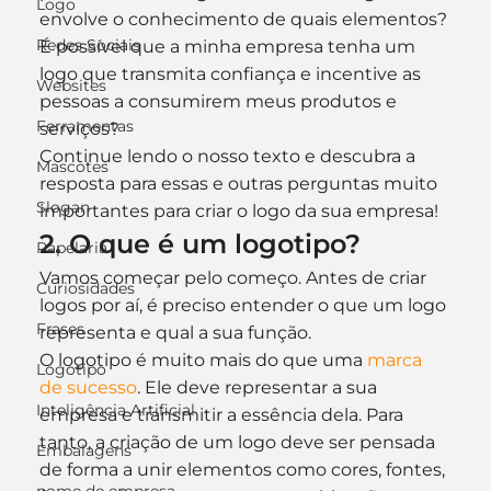
Logo
envolve o conhecimento de quais elementos? 
Redes Sociais
É possível que a minha empresa tenha um 
logo que transmita confiança e incentive as 
Websites
pessoas a consumirem meus produtos e 
Ferramentas
serviços?
Continue lendo o nosso texto e descubra a 
Mascotes
resposta para essas e outras perguntas muito 
Slogan
importantes para criar o logo da sua empresa!
2. O que é um logotipo?
Papelaria
Vamos começar pelo começo. Antes de criar 
Curiosidades
logos por aí, é preciso entender o que um logo 
Frases
representa e qual a sua função.
O logotipo é muito mais do que uma 
marca 
Logotipo
de sucesso
. Ele deve representar a sua 
Inteligência Artificial
empresa e transmitir a essência dela. Para 
tanto, a criação de um logo deve ser pensada 
Embalagens
de forma a unir elementos como cores, fontes, 