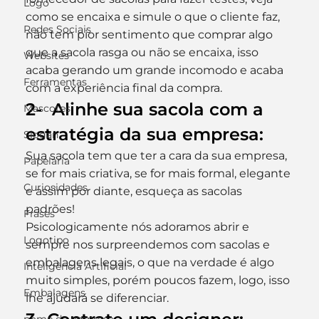
Logo
como se encaixa e simule o que o cliente faz, 
Redes Sociais
não tem pior sentimento que comprar algo 
que a sacola rasga ou não se encaixa, isso 
Websites
acaba gerando um grande incomodo e acaba 
Ferramentas
com a experiência final da compra.
2-  Alinhe sua sacola com a 
Mascotes
estratégia da sua empresa:
Slogan
Sua sacola tem que ter a cara da sua empresa, 
Papelaria
se for mais criativa, se for mais formal, elegante 
Curiosidades
e assim por diante, esqueça as sacolas 
padrões!
Frases
Psicologicamente nós adoramos abrir e 
Logotipo
sempre nos surpreendemos com sacolas e 
embalagens legais, o que na verdade é algo 
Inteligência Artificial
muito simples, porém poucos fazem, logo, isso 
Embalagens
lhe ajudará se diferenciar.