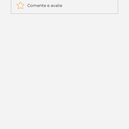
Comente e avalie
Itaú muda apenas duas letras da
logo. Mas o recado é muito maior: a
era da Inteligência Artificial
começou.