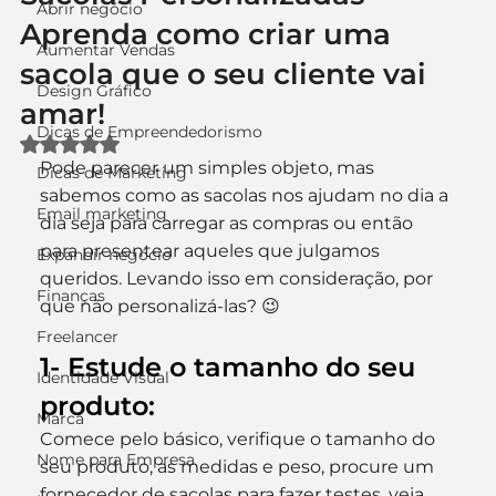
Abrir negócio
Aprenda como criar uma
Aumentar Vendas
sacola que o seu cliente vai
Design Gráfico
amar!
Dicas de Empreendedorismo
Avaliado com NaN de 5 estrelas.
Pode parecer um simples objeto, mas 
Dicas de Marketing
sabemos como as sacolas nos ajudam no dia a 
Email marketing
dia seja para carregar as compras ou então 
para presentear aqueles que julgamos 
Expandir negócio
queridos. Levando isso em consideração, por 
Finanças
que não personalizá-las? 😉
Freelancer
1- Estude o tamanho do seu 
Identidade Visual
produto:
Marca
Comece pelo básico, verifique o tamanho do 
Nome para Empresa
seu produto, as medidas e peso, procure um 
fornecedor de sacolas para fazer testes, veja 