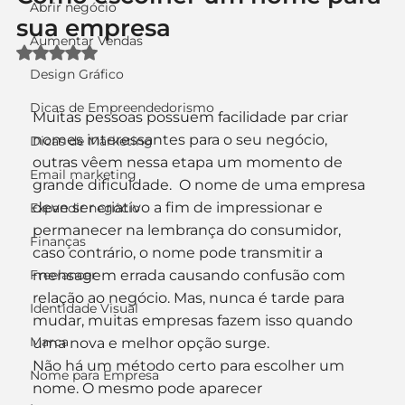
Abrir negócio
sua empresa
Aumentar Vendas
Avaliado com NaN de 5 estrelas.
Design Gráfico
Dicas de Empreendedorismo
Muitas pessoas possuem facilidade par criar 
nomes interessantes para o seu negócio, 
Dicas de Marketing
outras vêem nessa etapa um momento de 
Email marketing
grande dificuldade.  O nome de uma empresa 
deve ser criativo a fim de impressionar e 
Expandir negócio
permanecer na lembrança do consumidor, 
Finanças
caso contrário, o nome pode transmitir a 
Freelancer
mensagem errada causando confusão com 
relação ao negócio. Mas, nunca é tarde para 
Identidade Visual
mudar, muitas empresas fazem isso quando 
Marca
uma nova e melhor opção surge.   
Não há um método certo para escolher um 
Nome para Empresa
nome. O mesmo pode aparecer 