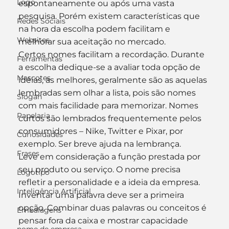
Logo
espontaneamente ou após uma vasta 
pesquisa. Porém existem características que 
Redes Sociais
na hora da escolha podem facilitam e 
Websites
melhorar sua aceitação no mercado.
Certos nomes facilitam a recordação. Durante 
Ferramentas
a escolha dedique-se a avaliar toda opção de 
Mascotes
idéias, as melhores, geralmente são as aquelas 
lembradas sem olhar a lista, pois são nomes 
Slogan
com mais facilidade para memorizar. Nomes 
Papelaria
curtos são lembrados frequentemente pelos 
consumidores – Nike, Twitter e Pixar, por 
Curiosidades
exemplo. Ser breve ajuda na lembrança.
Frases
Leve em consideração a função prestada por 
seu produto ou serviço. O nome precisa 
Logotipo
refletir a personalidade e a ideia da empresa. 
Inteligência Artificial
Inventar uma palavra deve ser a primeira 
opção. Combinar duas palavras ou conceitos é 
Embalagens
pensar fora da caixa e mostrar capacidade 