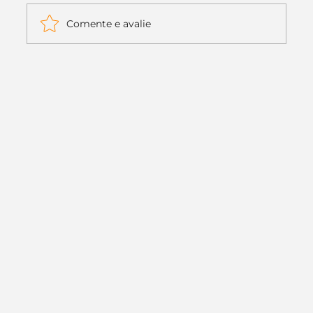
Comente e avalie
Itaú muda apenas duas letras da
logo. Mas o recado é muito maior: a
era da Inteligência Artificial
começou.