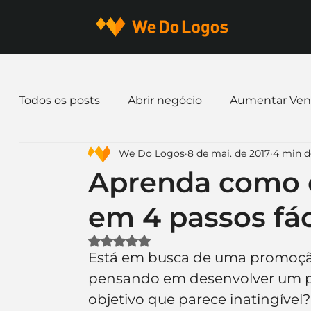
Todos os posts
Abrir negócio
Aumentar Ven
We Do Logos
8 de mai. de 2017
4 min de
Dicas de Marketing
Email marketing
E
Aprenda como 
em 4 passos fác
Identidade Visual
Marca
Nome para E
Avaliado com NaN de 5 estrelas.
Está em busca de uma promoçã
Ferramentas
Mascotes
Slogan
Pap
pensando em desenvolver um pr
objetivo que parece inatingível?