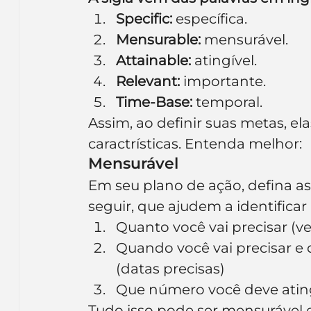
Specific:
 específica.
Mensurable:
 mensurável.
Attainable:
 atingível.
Relevant:
 importante.
Time-Base:
 temporal.
Assim, ao definir suas metas, e
caractrísticas. Entenda melhor:
Mensurável
Em seu plano de ação, defina a
seguir, que ajudem a identifica
Quanto você vai precisar (ve
Quando você vai precisar e
(datas precisas)
Que número você deve ating
Tudo isso pode ser mensurável 