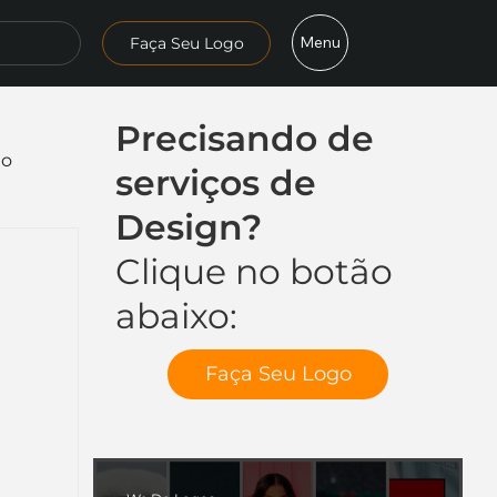
Menu
Faça Seu Logo
Precisando de
mo
serviços de
Design?
Clique no botão
abaixo:
Faça Seu Logo