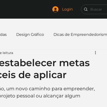
Login
das
Design Gráfico
Dicas de Empreendedoris
 leitura
xpandir negócio
Finanças
Freelancer
estabelecer metas
eis de aplicar
mpresa
Logo
Redes Sociais
Websites
o, um novo caminho para empreender, 
elaria
Curiosidades
Frases
Logotipo
ojeto pessoal ou alcançar algum 