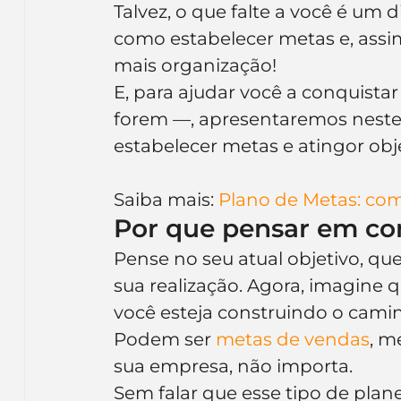
Talvez, o que falte a você é um
Inteligência Artificial
Embalagens
nom
como estabelecer metas e, assim
mais organização!
E, para ajudar você a conquistar
forem —, apresentaremos neste
estabelecer metas e atingor obje
Saiba mais: 
Plano de Metas: com
Por que pensar em co
Pense no seu atual objetivo, qu
sua realização. Agora, imagine 
você esteja construindo o camin
Podem ser 
metas de vendas
, m
sua empresa, não importa.
Sem falar que esse tipo de pla