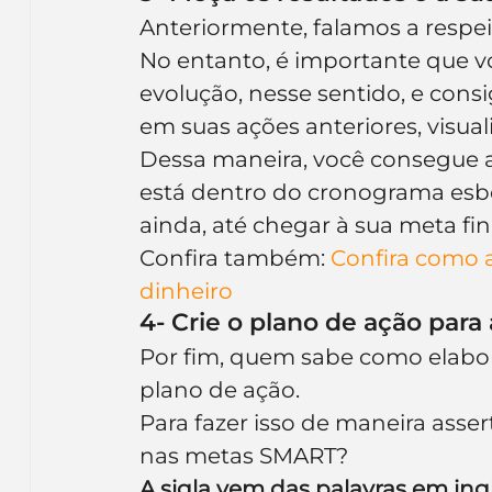
Anteriormente, falamos a respeit
No entanto, é importante que v
evolução, nesse sentido, e cons
em suas ações anteriores, visua
Dessa maneira, você consegue a
está dentro do cronograma esbo
ainda, até chegar à sua meta fin
Confira também: 
Confira como 
dinheiro
4- Crie o plano de ação para
Por fim, quem sabe como elabor
plano de ação.
Para fazer isso de maneira asser
nas metas SMART?
A sigla vem das palavras em ingl