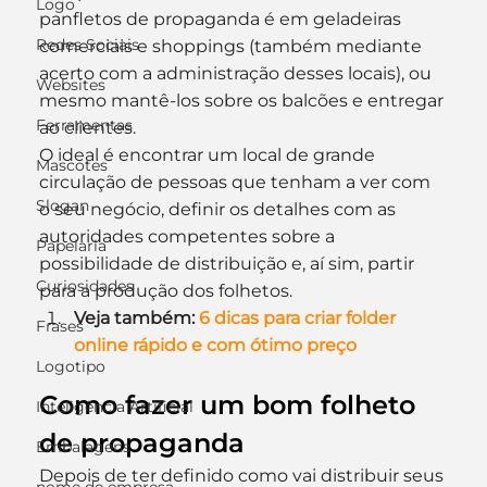
Logo
panfletos de propaganda é em geladeiras 
Redes Sociais
comerciais e shoppings (também mediante 
acerto com a administração desses locais), ou 
Websites
mesmo mantê-los sobre os balcões e entregar 
Ferramentas
ao clientes.
O ideal é encontrar um local de grande 
Mascotes
circulação de pessoas que tenham a ver com 
Slogan
o seu negócio, definir os detalhes com as 
autoridades competentes sobre a 
Papelaria
possibilidade de distribuição e, aí sim, partir 
Curiosidades
para a produção dos folhetos.
Veja também: 
6 dicas para criar folder 
Frases
online rápido e com ótimo preço
Logotipo
Como fazer um bom folheto 
Inteligência Artificial
de propaganda
Embalagens
Depois de ter definido como vai distribuir seus 