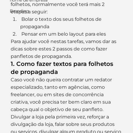
nome de empresa
folhetos, normalmente você terá mais 2 
Branding
etapas a seguir:
 Bolar o texto dos seus folhetos de 
propaganda
 Pensar em um belo layout para eles
Para ajudar você nestas tarefas, vamos dar as 
dicas sobre estes 2 passos de como fazer 
panfletos de propaganda.
1. Como fazer textos para folhetos 
de propaganda
Caso você não queira contratar um redator 
especializado, tanto em agências, como 
freelancer, ou em sites de concorrência 
criativa, você precisa ter bem claro em sua 
cabeça qual o objetivo de seu panfleto. 
Divulgar a loja pela primeira vez, reforçar a 
divulgação da loja, falar sobre seus produtos 
ou serviços, divulgar algum produto ou serviço 