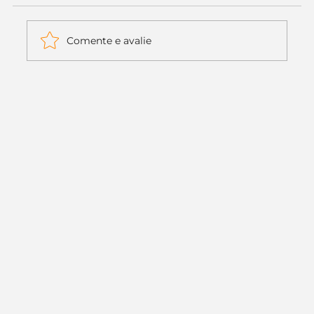
Comente e avalie
Itaú muda apenas duas letras da
logo. Mas o recado é muito maior: a
era da Inteligência Artificial
começou.