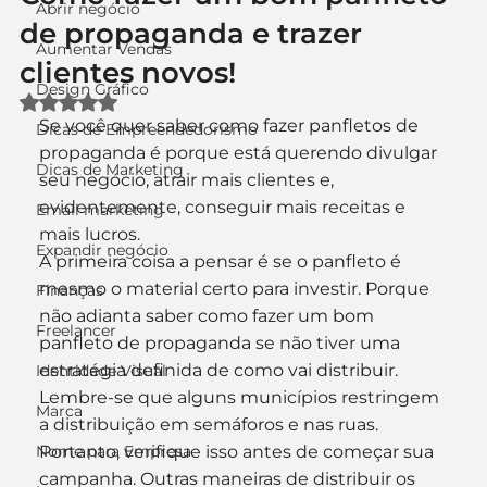
Abrir negócio
de propaganda e trazer
Aumentar Vendas
clientes novos!
Design Gráfico
Avaliado com NaN de 5 estrelas.
Se você quer saber como fazer panfletos de 
Dicas de Empreendedorismo
propaganda é porque está querendo divulgar 
Dicas de Marketing
seu negócio, atrair mais clientes e, 
evidentemente, conseguir mais receitas e 
Email marketing
mais lucros.
Expandir negócio
A primeira coisa a pensar é se o panfleto é 
mesmo o material certo para investir. Porque 
Finanças
não adianta saber como fazer um bom 
Freelancer
panfleto de propaganda se não tiver uma 
estratégia definida de como vai distribuir.
Identidade Visual
Lembre-se que alguns municípios restringem 
Marca
a distribuição em semáforos e nas ruas. 
Nome para Empresa
Portanto, verifique isso antes de começar sua 
campanha. Outras maneiras de distribuir os 