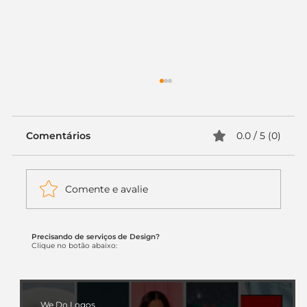
Comentários
0.0 / 5 (0)
Comente e avalie
Precisando de serviços de Design?
Itaú muda apenas duas letras da
Clique no botão abaixo:
logo. Mas o recado é muito maior: a
era da Inteligência Artificial
começou.
We Do Logos