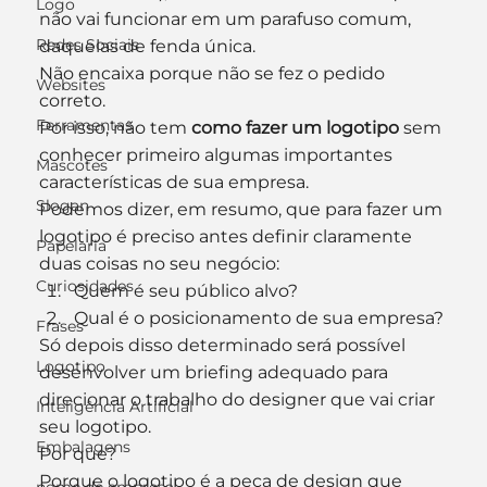
Logo
não vai funcionar em um parafuso comum, 
Redes Sociais
daquelas de fenda única.
Não encaixa porque não se fez o pedido 
Websites
correto.
Ferramentas
Por isso, não tem 
como fazer um logotipo
 sem 
conhecer primeiro algumas importantes 
Mascotes
características de sua empresa.
Slogan
Podemos dizer, em resumo, que para fazer um 
logotipo é preciso antes definir claramente 
Papelaria
duas coisas no seu negócio:
Curiosidades
Quem é seu público alvo?
Qual é o posicionamento de sua empresa?
Frases
Só depois disso determinado será possível 
Logotipo
desenvolver um briefing adequado para 
direcionar o trabalho do designer que vai criar 
Inteligência Artificial
seu logotipo.
Embalagens
Por que?
Porque o logotipo é a peça de design que 