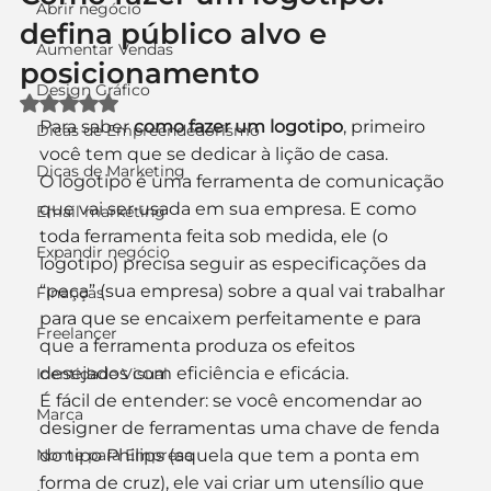
Abrir negócio
defina público alvo e
Aumentar Vendas
posicionamento
Design Gráfico
Avaliado com NaN de 5 estrelas.
Para saber 
como fazer um logotipo
, primeiro 
Dicas de Empreendedorismo
você tem que se dedicar à lição de casa.
Dicas de Marketing
O logotipo é uma ferramenta de comunicação 
que vai ser usada em sua empresa. E como 
Email marketing
toda ferramenta feita sob medida, ele (o 
Expandir negócio
logotipo) precisa seguir as especificações da 
“peça” (sua empresa) sobre a qual vai trabalhar 
Finanças
para que se encaixem perfeitamente e para 
Freelancer
que a ferramenta produza os efeitos 
desejados com eficiência e eficácia.
Identidade Visual
É fácil de entender: se você encomendar ao 
Marca
designer de ferramentas uma chave de fenda 
Nome para Empresa
do tipo Philips (aquela que tem a ponta em 
forma de cruz), ele vai criar um utensílio que 