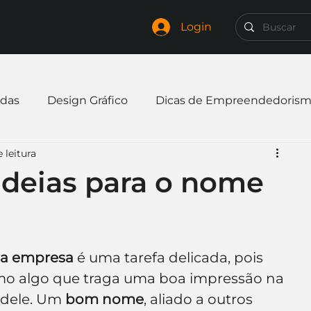
Login
das
Design Gráfico
Dicas de Empreendedoris
 leitura
xpandir negócio
Finanças
Freelancer
ideias para o nome
mpresa
Logo
Redes Sociais
Websites
a empresa
 é uma tarefa delicada, pois 
elaria
Curiosidades
Frases
Logotipo
o algo que traga uma boa impressão na 
 dele. Um 
bom nome
, aliado a outros 