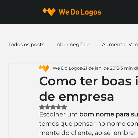
Todos os posts
Abrir negócio
Aumentar Ven
We Do Logos
21 de jan. de 2015
3 min de
Dicas de Marketing
Email marketing
E
Como ter boas 
de empresa
Identidade Visual
Marca
Nome para E
Avaliado com NaN de 5 estrelas.
Escolher um 
bom nome para su
Ferramentas
Mascotes
Slogan
Pap
temos que pensar no nome com
mente do cliente, ao se lembrar