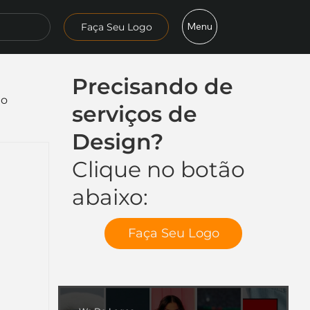
Menu
Faça Seu Logo
Precisando de
mo
serviços de
Design?
Clique no botão
abaixo:
Faça Seu Logo