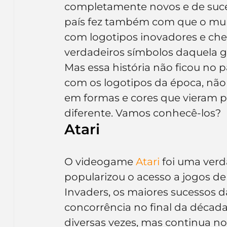
completamente novos e de suce
Inteligência Artificial
Embalagens
nom
país fez também com que o mun
com logotipos inovadores e chei
verdadeiros símbolos daquela g
Mas essa história não ficou no p
com os logotipos da época, não p
em formas e cores que vieram p
diferente. Vamos conhecê-los?
Atari
O videogame 
Atari
 foi uma verd
popularizou o acesso a jogos d
Invaders, os maiores sucessos
concorrência no final da década
diversas vezes, mas continua n