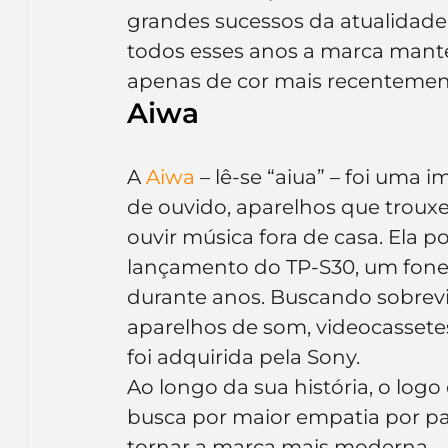
grandes sucessos da atualidade,
todos esses anos a marca man
apenas de cor mais recentement
Aiwa
A 
Aiwa
 – lê-se “aiua” – foi um
de ouvido, aparelhos que troux
ouvir música fora de casa. Ela 
lançamento do TP-S30, um fone 
durante anos. Buscando sobrevi
aparelhos de som, videocassetes,
foi adquirida pela Sony.
Ao longo da sua história, o logo
busca por maior empatia por par
tornar a marca mais moderna.