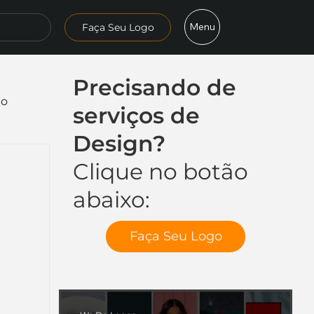
Menu
Faça Seu Logo
Precisando de
mo
serviços de
Design?
Clique no botão
abaixo:
Faça Seu Logo