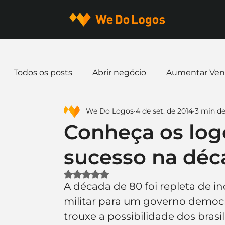
Todos os posts
Abrir negócio
Aumentar Ven
We Do Logos
4 de set. de 2014
3 min de
Dicas de Marketing
Email marketing
E
Conheça os log
sucesso na déc
Identidade Visual
Marca
Nome para E
Avaliado com NaN de 5 estrelas.
A década de 80 foi repleta de in
Ferramentas
Mascotes
Slogan
Pap
militar para um governo democrá
trouxe a possibilidade dos bras