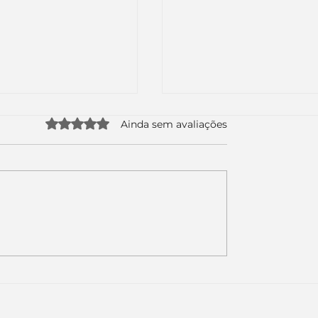
Avaliado com 0 de 5 estrelas.
Ainda sem avaliações
uda apenas duas
Como a nova campa
da logo. Mas o
da Piracanjuba prov
é muito maior: a
marcas fortes não
Inteligência
vendem produtos.
ial começou.
Vendem reconhecim