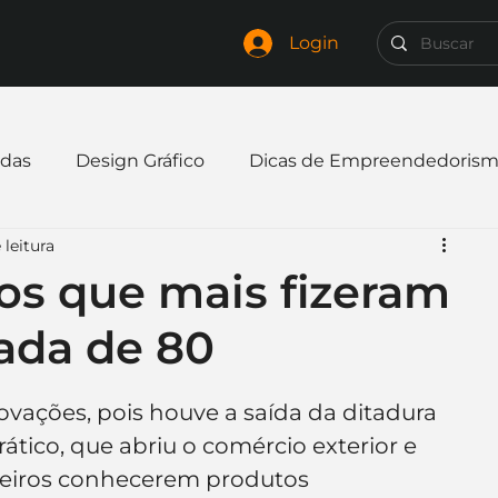
Login
das
Design Gráfico
Dicas de Empreendedoris
 leitura
xpandir negócio
Finanças
Freelancer
os que mais fizeram
ada de 80
mpresa
Logo
Redes Sociais
Websites
ovações, pois houve a saída da ditadura 
elaria
Curiosidades
Frases
Logotipo
tico, que abriu o comércio exterior e 
ileiros conhecerem produtos 