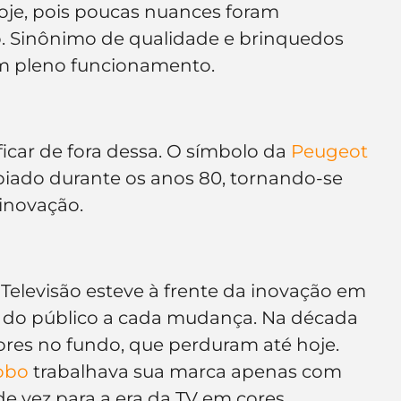
oje, pois poucas nuances foram 
. Sinônimo de qualidade e brinquedos 
em pleno funcionamento.
car de fora dessa. O símbolo da 
Peugeot
iado durante os anos 80, tornando-se 
inovação.
elevisão esteve à frente da inovação em 
 do público a cada mudança. Na década 
ores no fundo, que perduram até hoje. 
obo
 trabalhava sua marca apenas com 
de vez para a era da TV em cores.