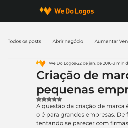
Todos os posts
Abrir negócio
Aumentar Ven
We Do Logos
22 de jan. de 2016
3 min d
Dicas de Marketing
Email marketing
E
Criação de marc
pequenas empr
Identidade Visual
Marca
Nome para E
Avaliado com NaN de 5 estrelas.
A questão da criação de marca 
Ferramentas
Mascotes
Slogan
Pap
o é para grandes empresas. De f
tentando se parecer com firmas