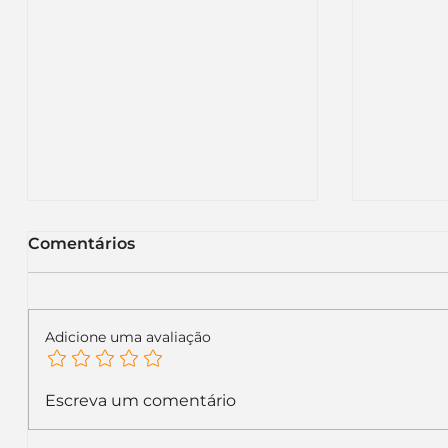
Comentários
Adicione uma avaliação
KFC renova sua
Itaú m
Escreva um comentário
identidade visual global e
letras 
inicia uma nova fase no
recado 