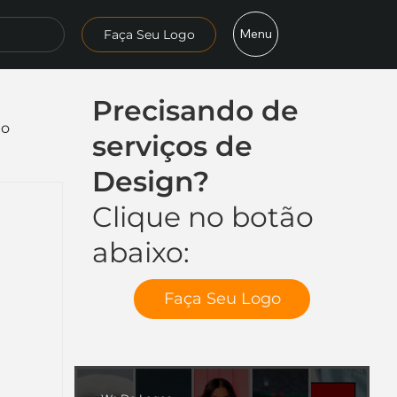
Menu
Faça Seu Logo
Precisando de
mo
serviços de
Design?
Clique no botão
abaixo:
Faça Seu Logo