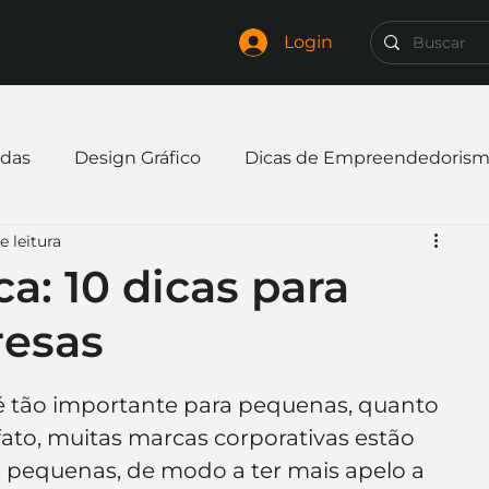
Login
das
Design Gráfico
Dicas de Empreendedoris
e leitura
xpandir negócio
Finanças
Freelancer
a: 10 dicas para
esas
mpresa
Logo
Redes Sociais
Websites
é tão importante para pequenas, quanto 
elaria
Curiosidades
Frases
Logotipo
ato, muitas marcas corporativas estão 
 pequenas, de modo a ter mais apelo a 