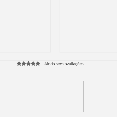
Avaliado com 0 de 5 estrelas.
Ainda sem avaliações
uda apenas duas
Como a nova campa
da logo. Mas o
da Piracanjuba prov
é muito maior: a
marcas fortes não