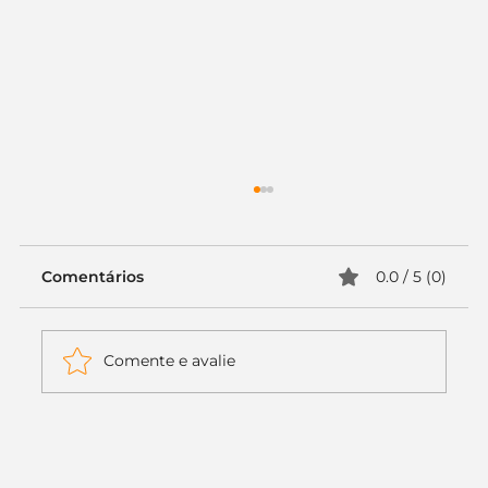
Comentários
0.0 / 5 (0)
Comente e avalie
Itaú muda apenas duas letras da
logo. Mas o recado é muito maior: a