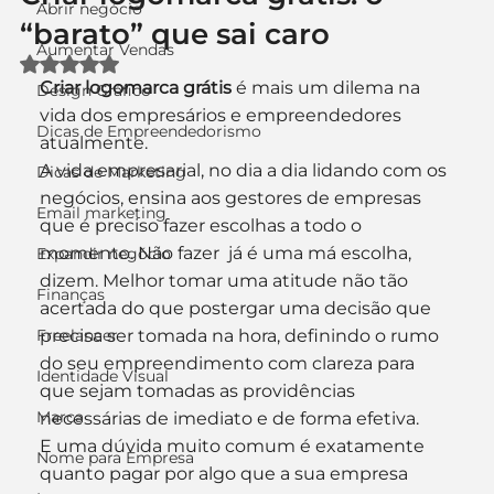
Abrir negócio
“barato” que sai caro
Aumentar Vendas
Avaliado com NaN de 5 estrelas.
Criar logomarca grátis
 é mais um dilema na 
Design Gráfico
vida dos empresários e empreendedores 
Dicas de Empreendedorismo
atualmente.
A vida empresarial, no dia a dia lidando com os 
Dicas de Marketing
negócios, ensina aos gestores de empresas 
Email marketing
que é preciso fazer escolhas a todo o 
momento. Não fazer  já é uma má escolha, 
Expandir negócio
dizem. Melhor tomar uma atitude não tão 
Finanças
acertada do que postergar uma decisão que 
Freelancer
precisa ser tomada na hora, definindo o rumo 
do seu empreendimento com clareza para 
Identidade Visual
que sejam tomadas as providências 
Marca
necessárias de imediato e de forma efetiva.
E uma dúvida muito comum é exatamente 
Nome para Empresa
quanto pagar por algo que a sua empresa 