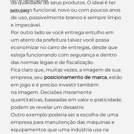
nome de empresa
da qualidade de seus produtos. O ideal é ter 
um carro funcional, novo ou com poucos anos 
Branding
de uso, possivelmente branco e sempre limpo 
e impecável.
Por outro lado se você entrega entulho em 
um aterro da prefeitura talvez você possa 
economizar no carro de entregas, desde que 
esteja funcionando com segurança e dentro 
das normas legais e de fiscalização.
Fica claro que, muitas vezes, a imagem de sua 
empresa, seu 
posicionamento de marca
, estão 
em jogo e é preciso investir também 
na imagem. Decisões meramente 
quantitativas, baseadas em valor e praticidade, 
podem se revelar um desastre.
Outro exemplo poderia ser a escolha de uma 
empresa para manutenção das máquinas e 
equipamentos que uma indústria usa na 