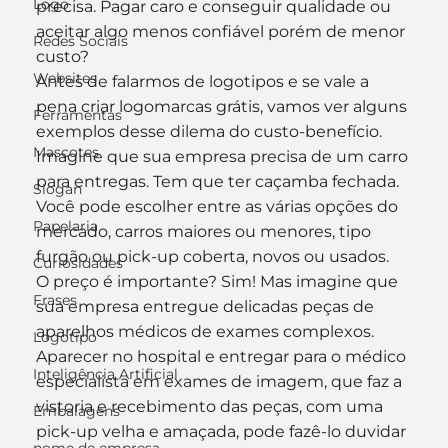
Logo
precisa. Pagar caro e conseguir qualidade ou 
aceitar algo menos confiável porém de menor 
Redes Sociais
custo?
Websites
Antes de falarmos de logotipos e se vale a 
pena criar logomarcas grátis, vamos ver alguns 
Ferramentas
exemplos desse dilema do custo-benefício.
Mascotes
Imagine que sua empresa precisa de um carro 
para entregas. Tem que ter caçamba fechada. 
Slogan
Você pode escolher entre as várias opções do 
Papelaria
mercado, carros maiores ou menores, tipo 
furgão ou pick-up coberta, novos ou usados.
Curiosidades
O preço é importante? Sim! Mas imagine que 
Frases
sua empresa entregue delicadas peças de 
aparelhos médicos de exames complexos. 
Logotipo
Aparecer no hospital e entregar para o médico 
Inteligência Artificial
especialista em exames de imagem, que faz a 
vistoria e recebimento das peças, com uma 
Embalagens
pick-up velha e amaçada, pode fazê-lo duvidar 