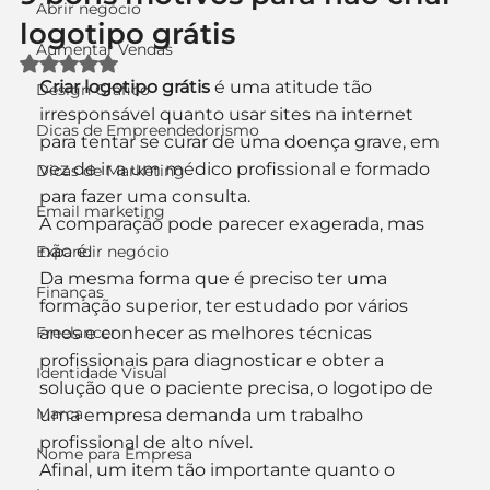
Abrir negócio
logotipo grátis
Aumentar Vendas
Avaliado com NaN de 5 estrelas.
Criar logotipo grátis 
é uma atitude tão 
Design Gráfico
irresponsável quanto usar sites na internet 
Dicas de Empreendedorismo
para tentar se curar de uma doença grave, em 
vez de ir a um médico profissional e formado 
Dicas de Marketing
para fazer uma consulta.
Email marketing
A comparação pode parecer exagerada, mas 
não é.
Expandir negócio
Da mesma forma que é preciso ter uma 
Finanças
formação superior, ter estudado por vários 
Freelancer
anos e conhecer as melhores técnicas 
profissionais para diagnosticar e obter a 
Identidade Visual
solução que o paciente precisa, o logotipo de 
Marca
uma empresa demanda um trabalho 
profissional de alto nível.
Nome para Empresa
Afinal, um item tão importante quanto o 