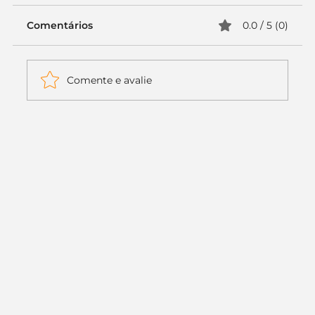
Comentários
0.0 / 5 (0)
Comente e avalie
Itaú muda apenas duas letras da
logo. Mas o recado é muito maior: a
era da Inteligência Artificial
começou.