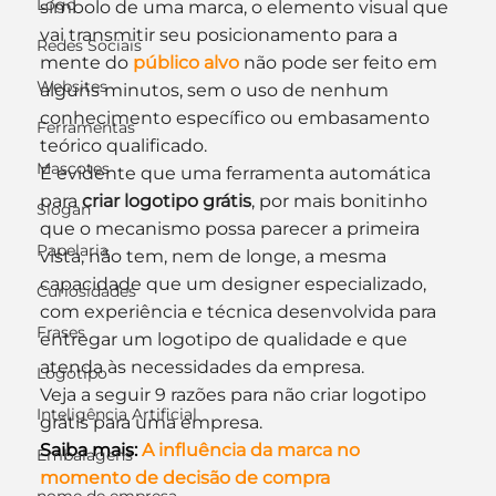
Logo
símbolo de uma marca, o elemento visual que 
vai transmitir seu posicionamento para a 
Redes Sociais
mente do 
público alvo
não pode ser feito em 
Websites
alguns minutos, sem o uso de nenhum 
conhecimento específico ou embasamento 
Ferramentas
teórico qualificado.
Mascotes
É evidente que uma ferramenta automática 
para 
criar logotipo grátis
, por mais bonitinho 
Slogan
que o mecanismo possa parecer a primeira 
Papelaria
vista, não tem, nem de longe, a mesma 
capacidade que um designer especializado, 
Curiosidades
com experiência e técnica desenvolvida para 
Frases
entregar um logotipo de qualidade e que 
atenda às necessidades da empresa.
Logotipo
Veja a seguir 9 razões para não criar logotipo 
Inteligência Artificial
grátis para uma empresa.
Saiba mais:
A influência da marca no 
Embalagens
momento de decisão de compra