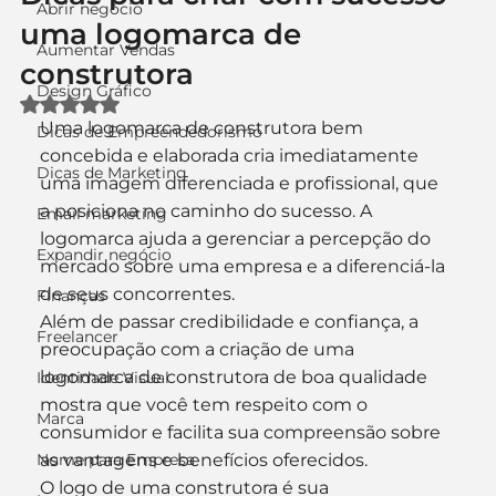
Abrir negócio
uma logomarca de
Aumentar Vendas
construtora
Design Gráfico
Avaliado com NaN de 5 estrelas.
Uma logomarca de construtora bem 
Dicas de Empreendedorismo
concebida e elaborada cria imediatamente 
Dicas de Marketing
uma imagem diferenciada e profissional, que 
a posiciona no caminho do sucesso. A 
Email marketing
logomarca ajuda a gerenciar a percepção do 
Expandir negócio
mercado sobre uma empresa e a diferenciá-la 
de seus concorrentes.
Finanças
Além de passar credibilidade e confiança, a 
Freelancer
preocupação com a criação de uma 
logomarca de construtora de boa qualidade 
Identidade Visual
mostra que você tem respeito com o 
Marca
consumidor e facilita sua compreensão sobre 
Nome para Empresa
as vantagens e benefícios oferecidos.
O logo de uma construtora é sua 