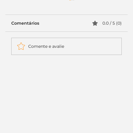
Comentários
0.0 / 5 (0)
Comente e avalie
Itaú muda apenas duas letras da
logo. Mas o recado é muito maior: a
era da Inteligência Artificial
começou.