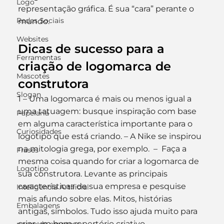
Logo
representação gráfica. É sua “cara” perante o 
Redes Sociais
mundo.
Websites
Dicas de sucesso para a 
Ferramentas
criação de logomarca de 
Mascotes
construtora
Slogan
1 – Uma logomarca é mais ou menos igual a 
uma tatuagem: busque inspiração com base 
Papelaria
em alguma característica importante para o 
Curiosidades
logotipo que está criando. – A Nike se inspirou 
na mitologia grega, por exemplo.  –  Faça a 
Frases
mesma coisa quando for criar a logomarca de 
Logotipo
sua construtora. Levante as principais 
características de sua empresa e pesquise 
Inteligência Artificial
mais afundo sobre elas. Mitos, histórias 
Embalagens
antigas, símbolos. Tudo isso ajuda muito para 
criar um bom repertório criativo.