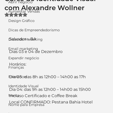
Abrir negócio
com Alexandre Wollner
Aumentar Vendas
Avaliado com NaN de 5 estrelas.
Design Gráfico
Dicas de Empreendedorismo
Salvador – BA
Dicas de Marketing
Email marketing
Dias 03 e 04 de Dezembro
Expandir negócio
Horários:
Finanças
Freelancer
Dia 03 : das 8h as 12h00 – 14h00 as 17h
Identidade Visual
Dia 04: das 9h as 12h00 – 14h00 as 15h00
Marca
Incluso Certificado e Coffee Break
Local CONFIRMADO: Pestana Bahia Hotel
Nome para Empresa