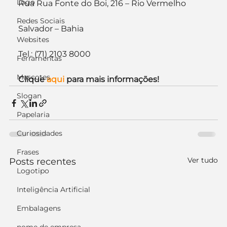
Logo
Rua Rua Fonte do Boi, 216 – Rio Vermelho
Redes Sociais
Salvador – Bahia
Websites
Tel.: (71) 2103 8000
Ferramentas
Mascotes
Clique 
aqui
 para mais informações!
Slogan
Papelaria
Curiosidades
Frases
Ver tudo
Posts recentes
Logotipo
Inteligência Artificial
Embalagens