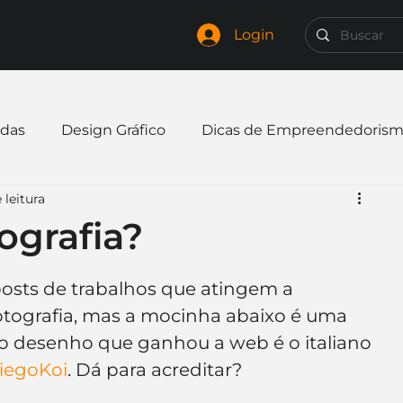
Login
das
Design Gráfico
Dicas de Empreendedoris
 leitura
xpandir negócio
Finanças
Freelancer
ografia?
mpresa
Logo
Redes Sociais
Websites
posts de trabalhos que atingem a 
otografia, mas a mocinha abaixo é uma 
r do desenho que ganhou a web é o italiano 
elaria
Curiosidades
Frases
Logotipo
iegoKoi
. Dá para acreditar?