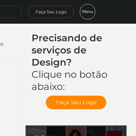
Menu
Faça Seu Logo
Precisando de
mo
serviços de
Design?
Clique no botão
abaixo:
Faça Seu Logo