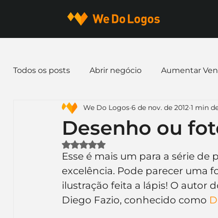
Todos os posts
Abrir negócio
Aumentar Ven
We Do Logos
6 de nov. de 2012
1 min de
Dicas de Marketing
Email marketing
E
Desenho ou fot
Avaliado com NaN de 5 estrelas.
Identidade Visual
Marca
Nome para E
Esse é mais um para a série de 
excelência. Pode parecer uma f
ilustração feita a lápis! O auto
Ferramentas
Mascotes
Slogan
Pap
Diego Fazio, conhecido como 
D