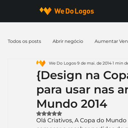
Todos os posts
Abrir negócio
Aumentar Ven
We Do Logos
9 de mai. de 2014
1 min de
Dicas de Marketing
Email marketing
E
{Design na Cop
para usar nas a
Identidade Visual
Marca
Nome para E
Mundo 2014
Ferramentas
Mascotes
Slogan
Pap
Avaliado com NaN de 5 estrelas.
Olá Criativos, A Copa do Mundo 