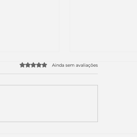
Avaliado com 0 de 5 estrelas.
Ainda sem avaliações
uda apenas duas
Como a nova campa
da logo. Mas o
da Piracanjuba prov
é muito maior: a
marcas fortes não
Inteligência
vendem produtos.