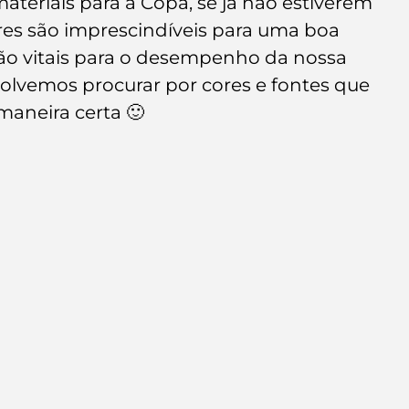
teriais para a Copa, se já não estiverem 
e de empresa
Branding
res são imprescindíveis para uma boa 
são vitais para o desempenho da nossa 
solvemos procurar por cores e fontes que 
 maneira certa 🙂