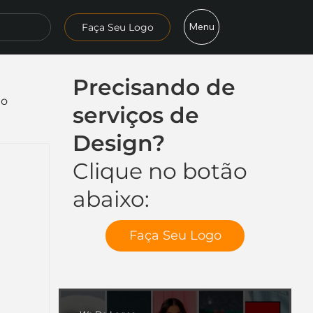
Menu
Faça Seu Logo
Precisando de
mo
serviços de
Design?
Clique no botão
abaixo:
Faça Seu Logo