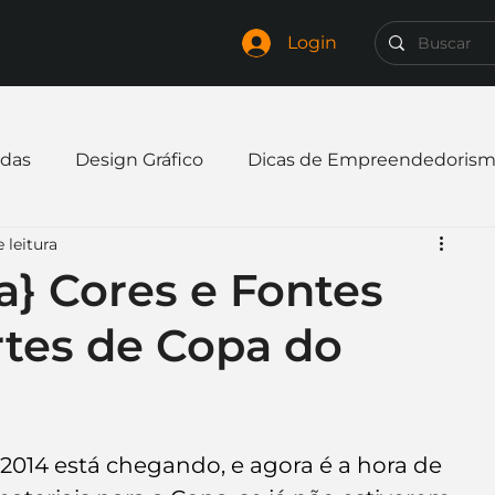
Login
das
Design Gráfico
Dicas de Empreendedoris
 leitura
xpandir negócio
Finanças
Freelancer
a} Cores e Fontes
rtes de Copa do
mpresa
Logo
Redes Sociais
Websites
elaria
Curiosidades
Frases
Logotipo
2014 está chegando, e agora é a hora de 