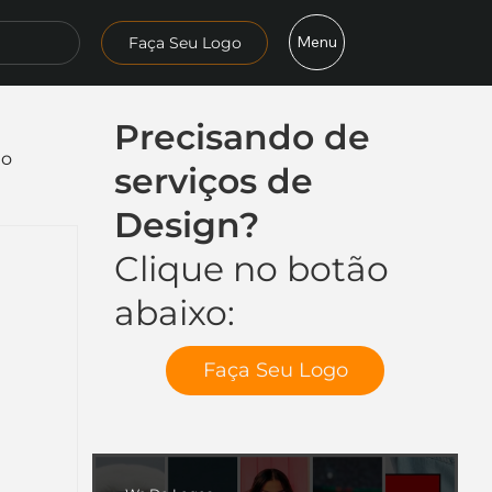
Menu
Faça Seu Logo
Precisando de
mo
serviços de
Design?
Clique no botão
abaixo:
Faça Seu Logo