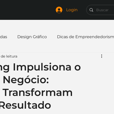
Login
das
Design Gráfico
Dicas de Empreendedoris
de leitura
xpandir negócio
Finanças
Freelancer
g Impulsiona o
 Negócio:
mpresa
Logo
Redes Sociais
Websites
e Transformam
elaria
Curiosidades
Frases
Logotipo
Resultado