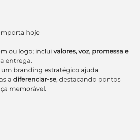
e de empresa
Branding
 importa hoje
 ou logo; inclui 
valores, voz, promessa e 
a entrega.
um branding estratégico ajuda 
s a 
diferenciar-se
, destacando pontos 
nça memorável.