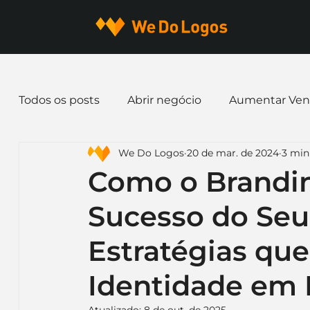
Todos os posts
Abrir negócio
Aumentar Ven
We Do Logos
20 de mar. de 2024
3 min 
Dicas de Marketing
Email marketing
E
Como o Brandin
Sucesso do Seu
Identidade Visual
Marca
Nome para E
Estratégias qu
Ferramentas
Mascotes
Slogan
Pap
Identidade em 
Atualizado:
8 de out. de 2025