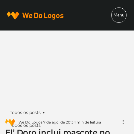
Menu
Todos os posts
We Do Logos
7 de ago. de 2013
1 min de leitura
Todos os posts
El’ Doro inclui mascote no