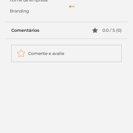
nome de empresa
Branding
Comentários
0.0 / 5 (0)
Comente e avalie
Itaú muda apenas duas letras da
logo. Mas o recado é muito maior: a
era da Inteligência Artificial
começou.