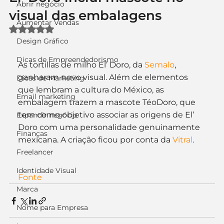
Abrir negócio
visual das embalagens
Aumentar Vendas
Avaliado com NaN de 5 estrelas.
Design Gráfico
Dicas de Empreendedorismo
As tortillas de milho El’ Doro, da 
Semalo
, 
ganharam novo visual. Além de elementos 
Dicas de Marketing
que lembram a cultura do México, as 
Email marketing
embalagem trazem a mascote TéoDoro, que 
tem como objetivo associar as origens de El’ 
Expandir negócio
Doro com uma personalidade genuinamente 
Finanças
mexicana. A criação ficou por conta da 
Vitral
.
Freelancer
Identidade Visual
Fonte
Marca
Nome para Empresa