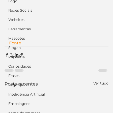
Logo
Redes Sociais
Websites
Ferramentas
Mascotes
Fonte
Slogan
Papelaria
Curiosidades
Frases
Ver tudo
Posts recentes
Logotipo
Inteligência Artificial
Embalagens