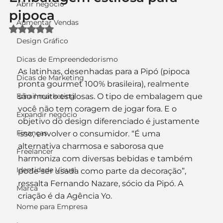
Abrir negócio
pipoca
Aumentar Vendas
Avaliado com NaN de 5 estrelas.
Design Gráfico
Dicas de Empreendedorismo
As latinhas, desenhadas para a Pipó (pipoca 
Dicas de Marketing
pronta gourmet 100% brasileira), realmente 
Email marketing
são muito estilosas. O tipo de embalagem que 
você não tem coragem de jogar fora. E o 
Expandir negócio
objetivo do design diferenciado é justamente 
Finanças
isso, envolver o consumidor. “É uma 
alternativa charmosa e saborosa que 
Freelancer
harmoniza com diversas bebidas e também 
Identidade Visual
pode ser usada como parte da decoração”, 
ressalta Fernando Nazare, sócio da Pipó. A 
Marca
criação é da Agência Yo.
Nome para Empresa