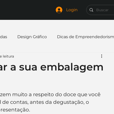
Login
das
Design Gráfico
Dicas de Empreendedoris
 leitura
xpandir negócio
Finanças
Freelancer
riar a sua embalagem
mpresa
Logo
Redes Sociais
Websites
zem muito a respeito do doce que você 
elaria
Curiosidades
Frases
Logotipo
l de contas, antes da degustação, o 
resentação.