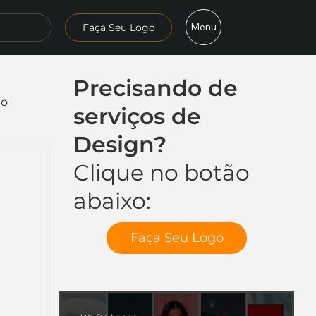
Menu
Faça Seu Logo
Precisando de
mo
serviços de
Design?
Clique no botão
abaixo:
Faça Seu Logo