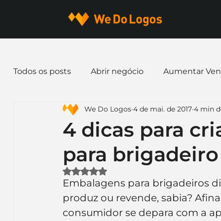
Todos os posts
Abrir negócio
Aumentar Ven
We Do Logos
4 de mai. de 2017
4 min de
Dicas de Marketing
Email marketing
E
4 dicas para c
para brigadeiro
Identidade Visual
Marca
Nome para E
Avaliado com NaN de 5 estrelas.
Embalagens para brigadeiros di
Ferramentas
Mascotes
Slogan
Pap
produz ou revende, sabia? Afina
consumidor se depara com a ap