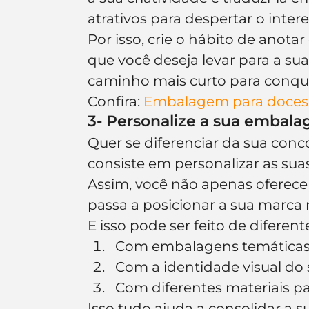
atrativos para despertar o intere
Por isso, crie o hábito de anota
que você deseja levar para a su
caminho mais curto para conquist
Confira: 
Embalagem para doces: 
3- Personalize a sua embala
Quer se diferenciar da sua conc
consiste em personalizar as sua
Assim, você não apenas oferec
passa a posicionar a sua marca
E isso pode ser feito de diferen
Com embalagens temáticas p
Com a identidade visual d
Com diferentes materiais pa
Isso tudo ajuda a consolidar a 