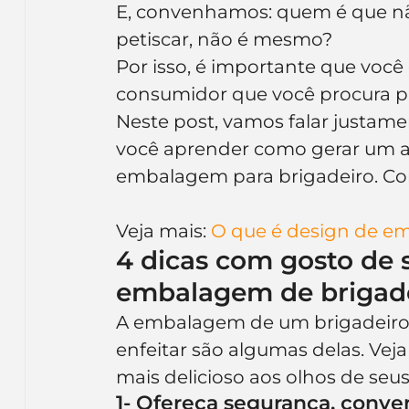
E, convenhamos: quem é que nã
Inteligência Artificial
Embalagens
nom
petiscar, não é mesmo?
Por isso, é importante que voc
consumidor que você procura pr
Neste post, vamos falar justame
você aprender como gerar um at
embalagem para brigadeiro. Con
Veja mais: 
O que é design de e
4 dicas com gosto de s
embalagem de brigad
A embalagem de um brigadeiro t
enfeitar são algumas delas. Veja
mais delicioso aos olhos de seus 
1- Ofereça segurança, conve