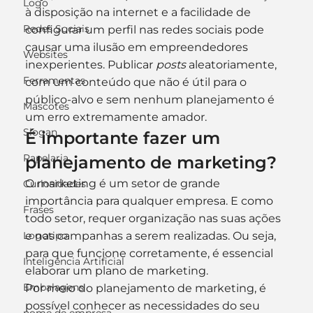
Logo
à disposição na internet e a facilidade de 
Redes Sociais
configurar um perfil nas redes sociais pode 
causar uma ilusão em empreendedores 
Websites
inexperientes. Publicar 
posts
 aleatoriamente, 
Ferramentas
com um conteúdo que não é útil para o 
público-alvo e sem nenhum planejamento é 
Mascotes
um erro extremamente amador.
Slogan
É importante fazer um 
Papelaria
planejamento de marketing?
O marketing é um setor de grande 
Curiosidades
importância para qualquer empresa. E como 
Frases
todo setor, requer organização nas suas ações 
Logotipo
e nas campanhas a serem realizadas. Ou seja, 
para que funcione corretamente, é essencial 
Inteligência Artificial
elaborar um plano de marketing.
Embalagens
Por meio do planejamento de marketing, é 
possível conhecer as necessidades do seu 