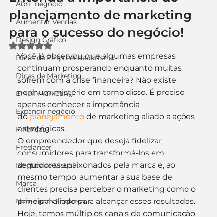
Abrir negócio
planejamento de marketing
Aumentar Vendas
para o sucesso do negócio!
Design Gráfico
Avaliado com NaN de 5 estrelas.
Você já observou que algumas empresas 
Dicas de Empreendedorismo
continuam prosperando enquanto muitas 
Dicas de Marketing
sofrem com a crise financeira? Não existe 
nenhum mistério em torno disso. É preciso 
Email marketing
apenas conhecer a importância 
Expandir negócio
do 
planejamento
 de marketing aliado a ações 
estratégicas.
Finanças
O empreendedor que deseja fidelizar 
Freelancer
consumidores para transformá-los em 
seguidores apaixonados pela marca e, ao 
Identidade Visual
mesmo tempo, aumentar a sua base de 
Marca
clientes precisa perceber o marketing como o 
Nome para Empresa
principal aliado para alcançar esses resultados.
Hoje, temos múltiplos canais de comunicação 