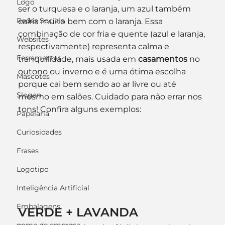
Logo
ser o turquesa e o laranja, um azul também 
Redes Sociais
cairia muito bem com o laranja. Essa 
combinação de cor fria e quente (azul e laranja, 
Websites
respectivamente) representa calma e 
Ferramentas
tranquilidade, mais usada em 
casamentos
 no 
outono ou inverno e é uma ótima escolha 
Mascotes
porque cai bem sendo ao ar livre ou até 
Slogan
mesmo em salões. Cuidado para não errar nos 
tons! Confira alguns exemplos:
Papelaria
Curiosidades
Frases
Logotipo
Inteligência Artificial
Embalagens
VERDE + LAVANDA