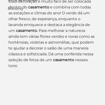
nome de empresa
Essa decoração é muito fácil de ser colocada 
dentro do 
casamento
 e combina com todas 
Branding
as estações e climas do ano! O verde dá um 
olhar fresco, de esperança, enquanto o 
lavanda enriquece e destaca a elegância de 
um 
casamento
. Para melhorar a natureza 
ainda tem várias flores verdes e roxas como as 
hortênsias, violetas e astromélias, que podem 
te ajudar a decorar o salão de uma maneira 
clássica e sofisticada. Dá uma conferida nessa 
seleção de fotos de um 
casamento
 nesses 
tons: