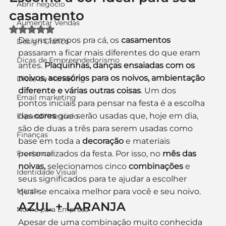
Abrir negócio
casamento
Aumentar Vendas
Avaliado com NaN de 5 estrelas.
De uns tempos pra cá, os
 casamentos
Design Gráfico
passaram a ficar mais diferentes do que eram 
Dicas de Empreendedorismo
antes.
 Plaquinhas, danças ensaiadas com os 
noivos, acessórios para os noivos, ambientação 
Dicas de Marketing
diferente e várias outras coisas
. Um dos 
Email marketing
pontos iniciais para pensar na festa é a escolha 
das 
cores
 que serão usadas que, hoje em dia, 
Expandir negócio
são de duas a três para serem usadas como 
Finanças
base em toda a
 decoração
 e materiais 
Freelancer
personalizados da festa. Por isso, no 
mês das 
noivas,
 selecionamos cinco 
combinações
 e 
Identidade Visual
seus significados para te ajudar a escolher 
Marca
qual se encaixa melhor para você e seu noivo.
AZUL + LARANJA
Nome para Empresa
Apesar de uma combinação muito conhecida 