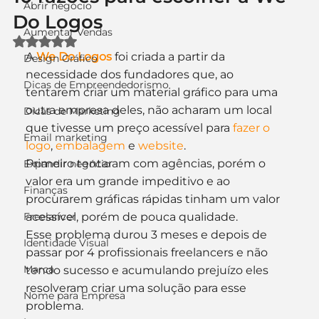
Abrir negócio
Do Logos
Aumentar Vendas
Avaliado com NaN de 5 estrelas.
A 
We Do Logos
 foi criada a partir da 
Design Gráfico
necessidade dos fundadores que, ao 
Dicas de Empreendedorismo
tentarem criar um material gráfico para uma 
outra empresa deles, não acharam um local 
Dicas de Marketing
que tivesse um preço acessível para 
fazer o 
Email marketing
logo
, 
embalagem 
e 
website
.
Primeiro tentaram com agências, porém o 
Expandir negócio
valor era um grande impeditivo e ao 
Finanças
procurarem gráficas rápidas tinham um valor 
Freelancer
acessível, porém de pouca qualidade.
Esse problema durou 3 meses e depois de 
Identidade Visual
passar por 4 profissionais freelancers e não 
Marca
tendo sucesso e acumulando prejuízo eles 
resolveram criar uma solução para esse 
Nome para Empresa
problema.