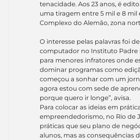
tenacidade. Aos 23 anos, é edito
Inteligência Artificial
Embalagens
nom
uma tiragem entre 5 mil e 8 mil
Complexo do Alemão, zona norte
O interesse pelas palavras foi 
computador no Instituto Padre S
para menores infratores onde es
dominar programas como edição
começou a sonhar com um jornal
agora estou com sede de aprend
porque quero ir longe”, avisa.
Para colocar as ideias em prátic
empreendedorismo, no Rio de Ja
práticas que seu plano de negóci
alunos, mas as consequências d