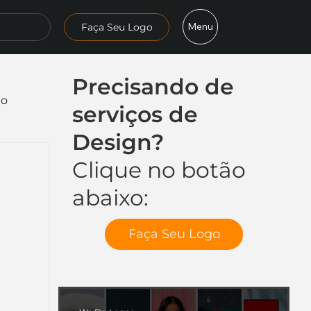
Menu
Faça Seu Logo
Precisando de
mo
serviços de
Design?
Clique no botão
abaixo:
Faça Seu Logo