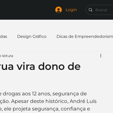
Login
das
Design Gráfico
Dicas de Empreendedoris
 leitura
xpandir negócio
Finanças
Freelancer
ua vira dono de
mpresa
Logo
Redes Sociais
Websites
 drogas aos 12 anos, segurança de 
elaria
Curiosidades
Frases
Logotipo
ção. Apesar deste histórico, André Luís 
, ele projeta segurança, confiança e 