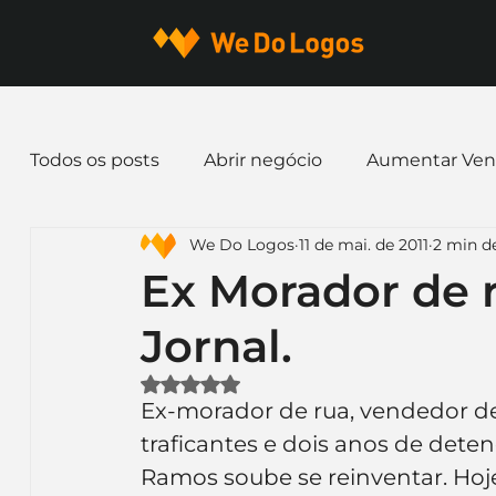
Todos os posts
Abrir negócio
Aumentar Ven
We Do Logos
11 de mai. de 2011
2 min de
Dicas de Marketing
Email marketing
E
Ex Morador de r
Jornal.
Identidade Visual
Marca
Nome para E
Avaliado com NaN de 5 estrelas.
Ex-morador de rua, vendedor de
Ferramentas
Mascotes
Slogan
Pap
traficantes e dois anos de deten
Ramos soube se reinventar. Hoje