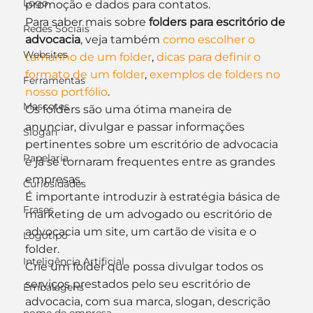
Logo
promoção e dados para contatos.
Para saber mais sobre 
folders para escritório de 
Redes Sociais
advocacia
, veja também 
como escolher o 
Websites
tamanho de um folder
, 
dicas para definir o 
formato de um folder
, 
exemplos de folders no 
Ferramentas
nosso portfólio
.
Mascotes
Os folders são uma ótima maneira de 
anunciar, divulgar e passar informações 
Slogan
pertinentes sobre um escritório de advocacia 
Papelaria
e já se tornaram frequentes entre as grandes 
empresas.
Curiosidades
É importante introduzir à estratégia básica de 
Frases
marketing de um advogado ou escritório de 
advocacia um site, um cartão de visita e o 
Logotipo
folder.
Inteligência Artificial
Crie um folder que possa divulgar todos os 
serviços prestados pelo seu escritório de 
Embalagens
advocacia, com sua marca, slogan, descrição 