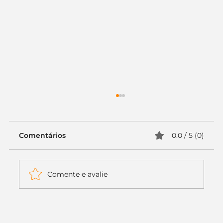
Comentários
0.0 / 5 (0)
Comente e avalie
Itaú muda apenas duas letras da
logo. Mas o recado é muito maior: a