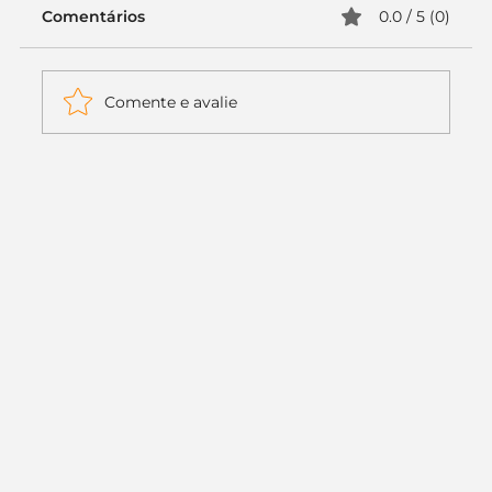
Comentários
0.0 / 5 (0)
Comente e avalie
Itaú muda apenas duas letras da
logo. Mas o recado é muito maior: a
era da Inteligência Artificial
começou.