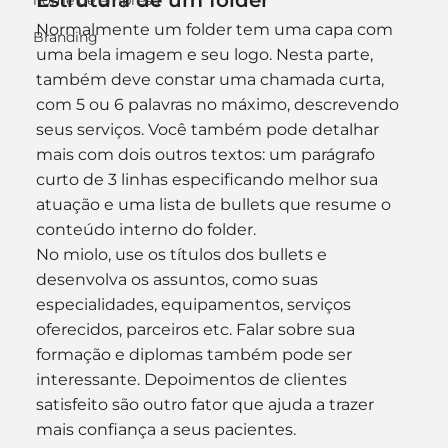
Estrutura de um folder
nome de empresa
Normalmente um folder tem uma capa com 
Branding
uma bela imagem e seu logo. Nesta parte, 
também deve constar uma chamada curta, 
com 5 ou 6 palavras no máximo, descrevendo 
seus serviços. Você também pode detalhar 
mais com dois outros textos: um parágrafo 
curto de 3 linhas especificando melhor sua 
atuação e uma lista de bullets que resume o 
conteúdo interno do folder.
No miolo, use os títulos dos bullets e 
desenvolva os assuntos, como suas 
especialidades, equipamentos, serviços 
oferecidos, parceiros etc. Falar sobre sua 
formação e diplomas também pode ser 
interessante. Depoimentos de clientes 
satisfeito são outro fator que ajuda a trazer 
mais confiança a seus pacientes.