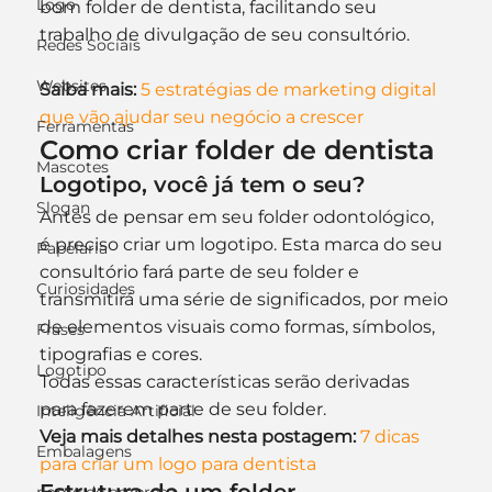
Logo
bom folder de dentista, facilitando seu 
trabalho de divulgação de seu consultório.
Redes Sociais
Websites
Saiba mais:
5 estratégias de marketing digital 
que vão ajudar seu negócio a crescer
Ferramentas
Como criar folder de dentista
Mascotes
Logotipo, você já tem o seu?
Slogan
Antes de pensar em seu folder odontológico, 
é preciso criar um logotipo. Esta marca do seu 
Papelaria
consultório fará parte de seu folder e 
Curiosidades
transmitirá uma série de significados, por meio 
de elementos visuais como formas, símbolos, 
Frases
tipografias e cores.
Logotipo
Todas essas características serão derivadas 
para fazerem parte de seu folder.
Inteligência Artificial
Veja mais detalhes nesta postagem:
7 dicas 
Embalagens
para criar um logo para dentista