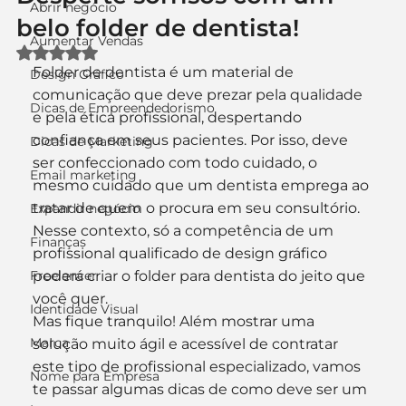
Abrir negócio
belo folder de dentista!
Aumentar Vendas
Avaliado com NaN de 5 estrelas.
Folder de dentista é um material de 
Design Gráfico
comunicação que deve prezar pela qualidade 
Dicas de Empreendedorismo
e pela ética profissional, despertando 
confiança em seus pacientes. Por isso, deve 
Dicas de Marketing
ser confeccionado com todo cuidado, o 
Email marketing
mesmo cuidado que um dentista emprega ao 
tratar de quem o procura em seu consultório.
Expandir negócio
Nesse contexto, só a competência de um 
Finanças
profissional qualificado de design gráfico 
Freelancer
poderá criar o folder para dentista do jeito que 
você quer.
Identidade Visual
Mas fique tranquilo! Além mostrar uma 
Marca
solução muito ágil e acessível de contratar 
este tipo de profissional especializado, vamos 
Nome para Empresa
te passar algumas dicas de como deve ser um 