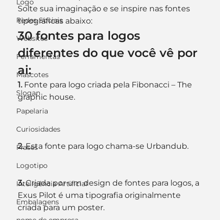
Logo
Solte sua imaginação e se inspire nas fontes 
Redes Sociais
tipográficas abaixo:
30 fontes para logos 
Websites
diferentes do que você vê por 
Ferramentas
ai:
Mascotes
1. 
Fonte para logo criada pela Fibonacci – The 
Slogan
graphic house.
Papelaria
Curiosidades
2. 
Esta fonte para logo chama-se Urbandub.
Frases
Logotipo
3. 
Criada por um design de fontes para logos, a 
Inteligência Artificial
Exus Pilot é uma tipografia originalmente 
Embalagens
criada para um poster.