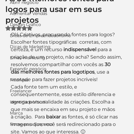
Abrir negócio
logos para usar em seus
Aumentar Vendas
projetos
Design Gráfico
Avaliado com NaN de 5 estrelas.
Olá Criativos, procurando fontes para logos?
Dicas de Empreendedorismo
Escolher fontes tipográficas  corretas, com 
Dicas de Marketing
certeza, é um recurso
 indispensável
 para a 
criação de um projeto, não acha? Sendo assim, 
Email marketing
resolvemos compartilhar com vocês as 
30 
Expandir negócio
das melhores fontes para logotipos
, use a 
vontade para fazer projetos incríveis!
Finanças
Cada fonte tem um estilo, e 
Freelancer
consequentemente, esse estilo diferencia e 
agrega personalidade às criações. Escolha a 
Identidade Visual
que mais se encaixa em seu projeto e mãos 
Marca
à criação.  Para 
baixar
 as fontes, é só clicar nas 
Nome para Empresa
imagens que você será redirecionado para o 
site. Vamos ao que interessa. 🙂