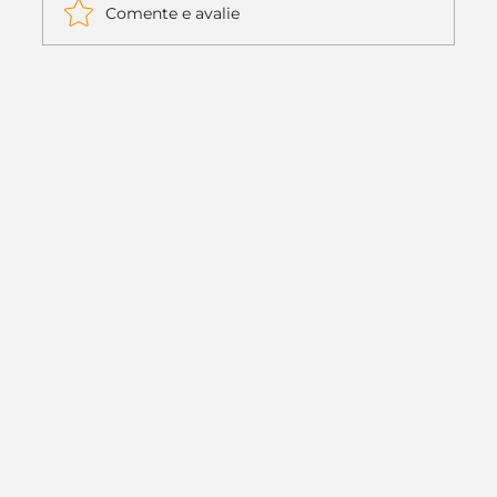
Comente e avalie
Itaú muda apenas duas letras da
logo. Mas o recado é muito maior: a
era da Inteligência Artificial
começou.