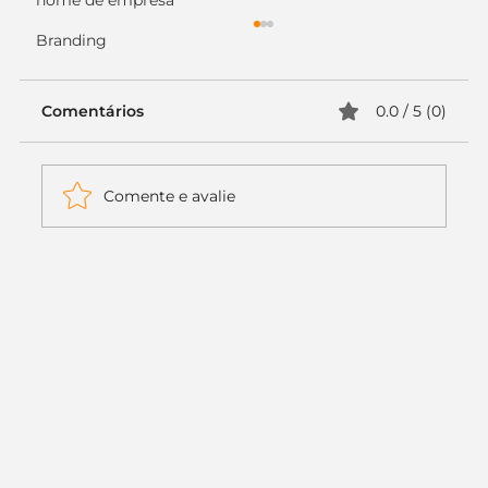
nome de empresa
Branding
Comentários
0.0 / 5 (0)
Comente e avalie
Itaú muda apenas duas letras da
logo. Mas o recado é muito maior: a
era da Inteligência Artificial
começou.