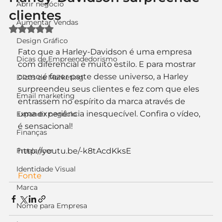
Abrir negócio
clientes
Aumentar Vendas
Avaliado com NaN de 5 estrelas.
Design Gráfico
Fato que a Harley-Davidson é uma empresa 
Dicas de Empreendedorismo
com diferencial e muito estilo. E para mostrar 
como é fazer parte desse universo, a Harley 
Dicas de Marketing
surpreendeu seus clientes e fez com que eles 
Email marketing
entrassem no espírito da marca através de 
uma experiência inesquecível. Confira o vídeo, 
Expandir negócio
é sensacional!
Finanças
Freelancer
http://youtu.be/-k8tAcdKksE
Identidade Visual
Fonte
Marca
Nome para Empresa